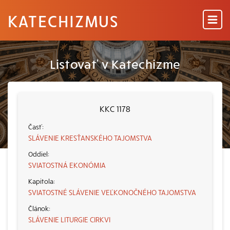
KATECHIZMUS
Listovať v Katechizme
KKC 1178
SLÁVENIE KRESŤANSKÉHO TAJOMSTVA
SVIATOSTNÁ EKONÓMIA
SVIATOSTNÉ SLÁVENIE VEĽKONOČNÉHO TAJOMSTVA
SLÁVENIE LITURGIE CIRKVI