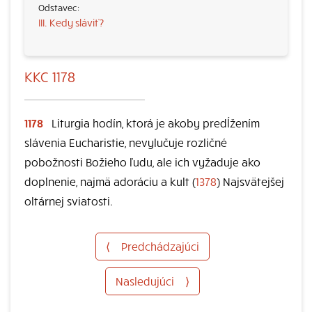
III. Kedy sláviť?
KKC 1178
1178
Liturgia hodín, ktorá je akoby predĺžením
slávenia Eucharistie, nevylučuje rozličné
pobožnosti Božieho ľudu, ale ich vyžaduje ako
doplnenie, najmä adoráciu a kult (
1378
) Najsvätejšej
oltárnej sviatosti.
⟨
Predchádzajúci
Nasledujúci
⟩