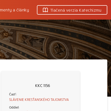
menty a články
Tlačená verzia Katechizmu
KKC 1156
SLÁVENIE KRESŤANSKÉHO TAJOMSTVA