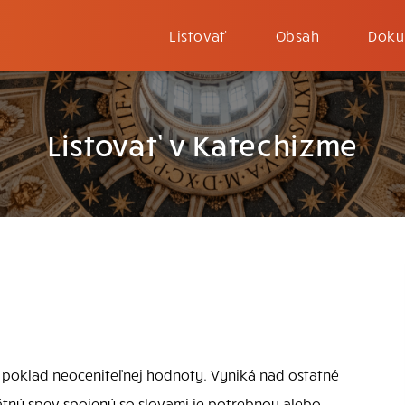
Listovať
Obsah
Doku
Listovať v Katechizme
e poklad neoceniteľnej hodnoty. Vyniká nad ostatné
ätný spev spojený so slovami je potrebnou alebo