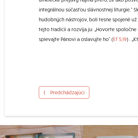
integrálnou súčasťou slávnostnej liturgie.“
hudobných nástrojov, boli tesne spojené už s
tejto tradícii a rozvíja ju: „Hovorte spoloč
spievajte Pánovi a oslavujte ho“ (
Ef 5,19
) . „
⟨
Predchádzajúci