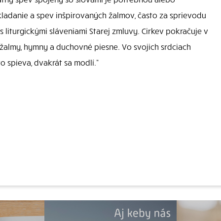
 Skladanie a spev inšpirovaných žalmov, často za sprievodu
 liturgickými sláveniami Starej zmluvy. Cirkev pokračuje v
ne žalmy, hymny a duchovné piesne. Vo svojich srdciach
Kto spieva, dvakrát sa modlí.“