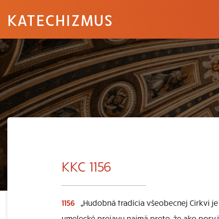
KATECHIZMUS
KKC 1156
1156
„Hudobná tradícia všeobecnej Cirkvi j
umelecké prejavy najmä preto, že ako posv