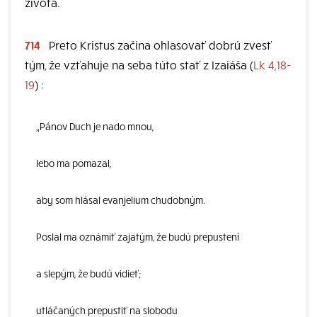
života.
714
Preto Kristus začína ohlasovať dobrú zvesť
tým, že vzťahuje na seba túto stať z Izaiáša (
Lk 4,18-
19
) :
„Pánov Duch je nado mnou,
lebo ma pomazal,
aby som hlásal evanjelium chudobným.
Poslal ma oznámiť zajatým, že budú prepustení
a slepým, že budú vidieť;
utláčaných prepustiť na slobodu