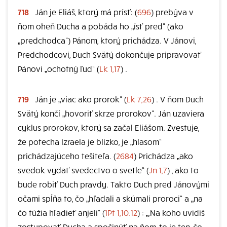
718
Ján je Eliáš, ktorý má prísť: (
696
) prebýva v
ňom oheň Ducha a pobáda ho „ísť pred“ (ako
„predchodca“) Pánom, ktorý prichádza. V Jánovi,
Predchodcovi, Duch Svätý dokončuje pripravovať
Pánovi „ochotný ľud“ (
Lk 1,17
) .
719
Ján je „viac ako prorok“ (
Lk 7,26
) . V ňom Duch
Svätý končí „hovoriť skrze prorokov“. Ján uzaviera
cyklus prorokov, ktorý sa začal Eliášom. Zvestuje,
že potecha Izraela je blízko, je „hlasom“
prichádzajúceho tešiteľa. (
2684
) Prichádza „ako
svedok vydať svedectvo o svetle“ (
Jn 1,7
) , ako to
bude robiť Duch pravdy. Takto Duch pred Jánovými
očami spĺňa to, čo „hľadali a skúmali proroci“ a „na
čo túžia hľadieť anjeli“ (
1Pt 1,10.12
) : „,Na koho uvidíš
zostupovať Ducha a spočinúť na ňom, to je ten, čo