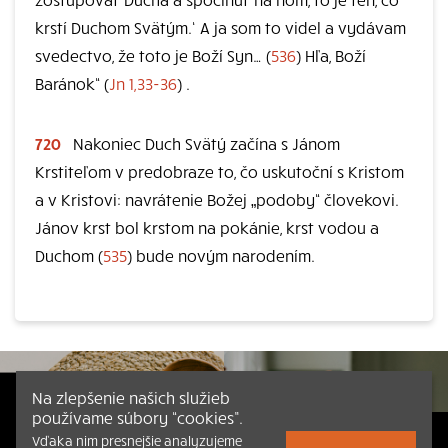
krstí Duchom Svätým.‘ A ja som to videl a vydávam
svedectvo, že toto je Boží Syn… (
536
) Hľa, Boží
Baránok“ (
Jn 1,33-36
) .
720
Nakoniec Duch Svätý začína s Jánom
Krstiteľom v predobraze to, čo uskutoční s Kristom
a v Kristovi: navrátenie Božej „podoby“ človekovi.
Jánov krst bol krstom na pokánie, krst vodou a
Duchom (
535
) bude novým narodením.
Na zlepšenie našich služieb
používame súbory “cookies”.
Vďaka nim presnejšie analyzujeme