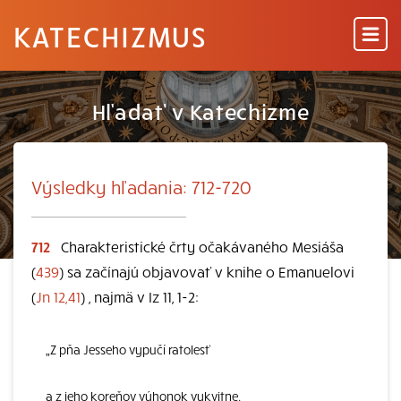
KATECHIZMUS
Hľadať v Katechizme
Výsledky hľadania: 712-720
712
Charakteristické črty očakávaného Mesiáša
(
439
) sa začínajú objavovať v knihe o Emanuelovi
(
Jn 12,41
) , najmä v Iz 11, 1-2:
„Z pňa Jesseho vypučí ratolesť
a z jeho koreňov výhonok vykvitne.