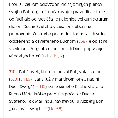
ktorí sú celkom odovzdaní do tajomných plánov
svojho Boha, tých, čo očakávajú spravodlivosť nie
od ľudí, ale od Mesiáša, je nakoniec veľkým skrytým
dielom Ducha Svätého v čase prisľúbení na
pripravenie Kristovho príchodu. Hodnota ich srdca,
očisteného a osvieteného Duchom, (
368
) je opísaná
v žalmoch. V týchto chudobných Duch pripravuje
Pánovi „ochotný ľud“ (
Lk 1,17
) .
717
„Bol človek, ktorého poslal Boh, volal sa Ján“
(
523
) (
Jn 1,6
) . Jána „už v matkinom lone… naplní
Duch Svätý“ (
Lk 1,15
) skrze samého Krista, ktorého
Panna Mária krátko predtým počala z Ducha
Svätého. Tak Máriinou „návštevou“ u Alžbety Boh
„navštívil… svoj ľud“ (
Lkl ,68
) .