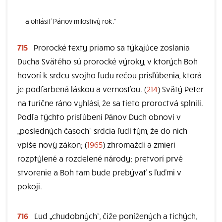
a ohlásiť Pánov milostivý rok.“
715
Prorocké texty priamo sa týkajúce zoslania
Ducha Svätého sú prorocké výroky, v ktorých Boh
hovorí k srdcu svojho ľudu rečou prisľúbenia, ktorá
je podfarbená láskou a vernosťou. (
214
) Svätý Peter
na turíčne ráno vyhlási, že sa tieto proroctvá splnili.
Podľa týchto prisľúbení Pánov Duch obnoví v
„posledných časoch“ srdcia ľudí tým, že do nich
vpíše nový zákon; (
1965
) zhromaždí a zmieri
rozptýlené a rozdelené národy; pretvorí prvé
stvorenie a Boh tam bude prebývať s ľuďmi v
pokoji.
716
Ľud „chudobných“, čiže ponížených a tichých,