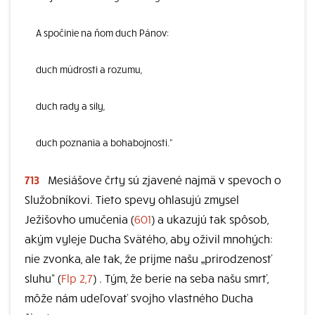
A spočinie na ňom duch Pánov:
duch múdrosti a rozumu,
duch rady a sily,
duch poznania a bohabojnosti.“
713
Mesiášove črty sú zjavené najmä v spevoch o
Služobníkovi. Tieto spevy ohlasujú zmysel
Ježišovho umučenia (
601
) a ukazujú tak spôsob,
akým vyleje Ducha Svätého, aby oživil mnohých:
nie zvonka, ale tak, že prijme našu „prirodzenosť
sluhu“ (
Flp 2,7
) . Tým, že berie na seba našu smrť,
môže nám udeľovať svojho vlastného Ducha