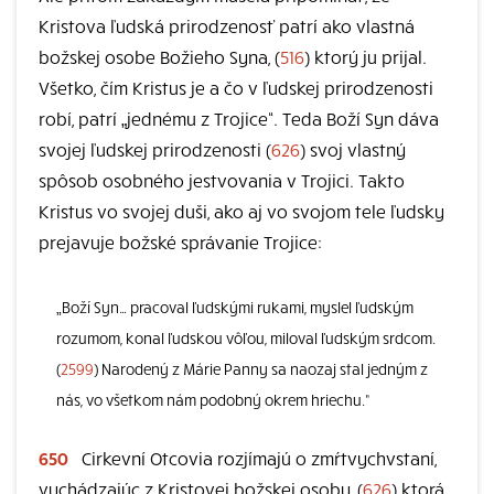
Kristova ľudská prirodzenosť patrí ako vlastná
božskej osobe Božieho Syna, (
516
) ktorý ju prijal.
Všetko, čím Kristus je a čo v ľudskej prirodzenosti
robí, patrí „jednému z Trojice“. Teda Boží Syn dáva
svojej ľudskej prirodzenosti (
626
) svoj vlastný
spôsob osobného jestvovania v Trojici. Takto
Kristus vo svojej duši, ako aj vo svojom tele ľudsky
prejavuje božské správanie Trojice:
„Boží Syn… pracoval ľudskými rukami, myslel ľudským
rozumom, konal ľudskou vôľou, miloval ľudským srdcom.
(
2599
) Narodený z Márie Panny sa naozaj stal jedným z
nás, vo všetkom nám podobný okrem hriechu.“
650
Cirkevní Otcovia rozjímajú o zmŕtvychvstaní,
vychádzajúc z Kristovej božskej osoby, (
626
) ktorá