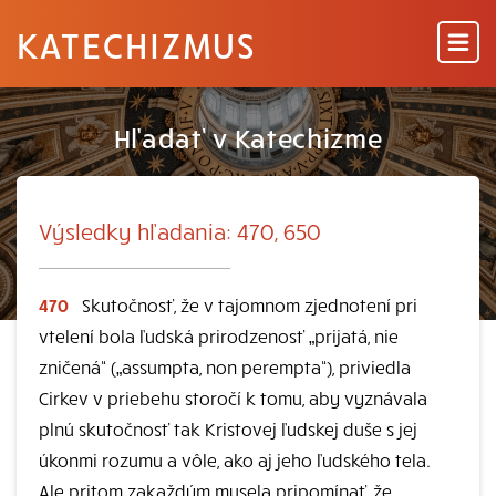
KATECHIZMUS
Hľadať v Katechizme
Výsledky hľadania: 470, 650
470
Skutočnosť, že v tajomnom zjednotení pri
vtelení bola ľudská prirodzenosť „prijatá, nie
zničená“ („assumpta, non perempta“), priviedla
Cirkev v priebehu storočí k tomu, aby vyznávala
plnú skutočnosť tak Kristovej ľudskej duše s jej
úkonmi rozumu a vôle, ako aj jeho ľudského tela.
Ale pritom zakaždým musela pripomínať, že