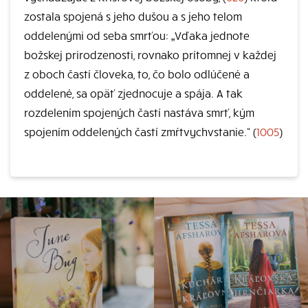
zostala spojená s jeho dušou a s jeho telom
oddelenými od seba smrťou: „Vďaka jednote
božskej prirodzenosti, rovnako prítomnej v každej
z oboch častí človeka, to, čo bolo odlúčené a
oddelené, sa opäť zjednocuje a spája. A tak
rozdelením spojených častí nastáva smrť, kým
spojením oddelených častí zmŕtvychvstanie.“ (
1005
)