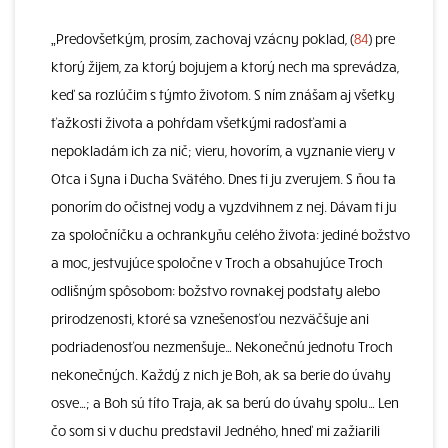
„Predovšetkým, prosím, zachovaj vzácny poklad, (
84
) pre
ktorý žijem, za ktorý bojujem a ktorý nech ma sprevádza,
keď sa rozlúčim s týmto životom. S ním znášam aj všetky
ťažkosti života a pohŕdam všetkými radosťami a
nepokladám ich za nič; vieru, hovorím, a vyznanie viery v
Otca i Syna i Ducha Svätého. Dnes ti ju zverujem. S ňou ta
ponorím do očistnej vody a vyzdvihnem z nej. Dávam ti ju
za spoločníčku a ochrankyňu celého života: jediné božstvo
a moc, jestvujúce spoločne v Troch a obsahujúce Troch
odlišným spôsobom: božstvo rovnakej podstaty alebo
prirodzenosti, ktoré sa vznešenosťou nezväčšuje ani
podriadenosťou nezmenšuje… Nekonečnú jednotu Troch
nekonečných. Každý z nich je Boh, ak sa berie do úvahy
osve…; a Boh sú títo Traja, ak sa berú do úvahy spolu… Len
čo som si v duchu predstavil Jedného, hneď mi zažiarili