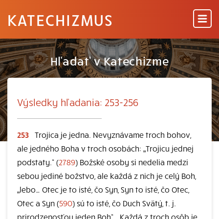
KATECHIZMUS
Hľadať v Katechizme
Výsledky hľadania: 253-256
253
Trojica je jedna. Nevyznávame troch bohov,
ale jedného Boha v troch osobách: „Trojicu jednej
podstaty.“ (
2789
) Božské osoby si nedelia medzi
sebou jediné božstvo, ale každá z nich je celý Boh,
„lebo… Otec je to isté, čo Syn, Syn to isté, čo Otec,
Otec a Syn (
590
) sú to isté, čo Duch Svätý, t. j.
prirodzenosťou jeden Boh“. „Každá z troch osôb je