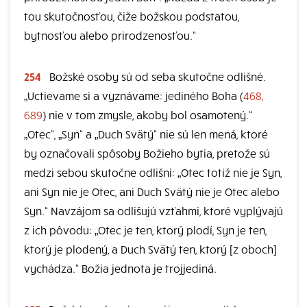
tou skutočnosťou, čiže božskou podstatou,
bytnosťou alebo prirodzenosťou.“
254
Božské osoby sú od seba skutočne odlišné.
„Uctievame si a vyznávame: jediného Boha (
468,
689
) nie v tom zmysle, akoby bol osamotený.“
„Otec“, „Syn“ a „Duch Svätý“ nie sú len mená, ktoré
by označovali spôsoby Božieho bytia, pretože sú
medzi sebou skutočne odlišní: „Otec totiž nie je Syn,
ani Syn nie je Otec, ani Duch Svätý nie je Otec alebo
Syn.“ Navzájom sa odlišujú vzťahmi, ktoré vyplývajú
z ich pôvodu: „Otec je ten, ktorý plodí, Syn je ten,
ktorý je plodený, a Duch Svätý ten, ktorý [z oboch]
vychádza.“ Božia jednota je trojjediná.