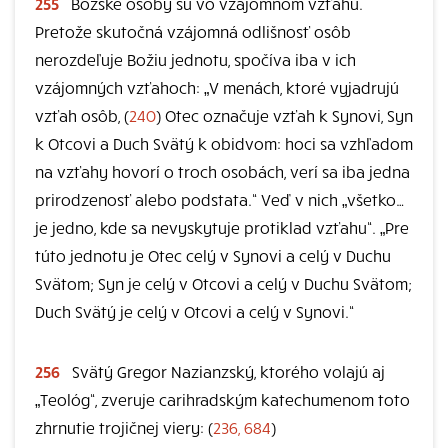
255
Božské osoby sú vo vzájomnom vzťahu.
Pretože skutočná vzájomná odlišnosť osôb
nerozdeľuje Božiu jednotu, spočíva iba v ich
vzájomných vzťahoch: „V menách, ktoré vyjadrujú
vzťah osôb, (
240
) Otec označuje vzťah k Synovi, Syn
k Otcovi a Duch Svätý k obidvom: hoci sa vzhľadom
na vzťahy hovorí o troch osobách, verí sa iba jedna
prirodzenosť alebo podstata.“ Veď v nich „všetko…
je jedno, kde sa nevyskytuje protiklad vzťahu“. „Pre
túto jednotu je Otec celý v Synovi a celý v Duchu
Svätom; Syn je celý v Otcovi a celý v Duchu Svätom;
Duch Svätý je celý v Otcovi a celý v Synovi.“
256
Svätý Gregor Nazianzský, ktorého volajú aj
„Teológ“, zveruje carihradským katechumenom toto
zhrnutie trojičnej viery: (
236, 684
)