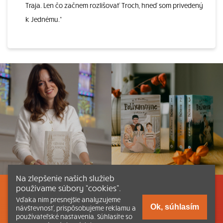
Traja. Len čo začnem rozlišovať Troch, hneď som privedený
k Jednému.“
Na zlepšenie našich služieb
používame súbory “cookies”.
Listovať
Obsah
Dokumenty a články
Vďaka nim presnejšie analyzujeme
Ok, súhlasím
návštevnosť, prispôsobujeme reklamu a
používateľské nastavenia. Súhlasíte so
Kontakt
Tlačená verzia Katechizmu