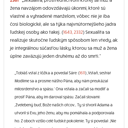
žena navzájom odovzdávajú úkonmi, ktoré sú
vlastné a vyhradené manželom, vôbec nie je iba
čosi biologické, ale sa týka najvnútornejšieho jadra
ľudskej osoby ako takej. (
1643, 2332
) Sexualita sa
realizuje skutočne ľudským spôsobom len vtedy, ak
je integrálnou súčasťou lásky, ktorou sa muž a žena
úplne zaväzujú jeden druhému až do smrti.“
„Tobiáš vstal z lôžka a povedal Sáre: (
1611
) ,Vstaň, sestra!
Modlime sa a prosme nášho Pána, aby nám preukázal
milosrdenstvo a spásu.‘ Ona vstala a začali sa modliť a
prosiť Pána, aby im daroval spásu. Začali slovami:
,Zvelebený buď, Bože našich otcov… Ty si stvoril Adama a
utvoril si Evu, jeho ženu, aby mu pomáhala a podporovala
ho. Z oboch vzišlo celé ľudské pokolenie. Ty si povedal: ‚Nie