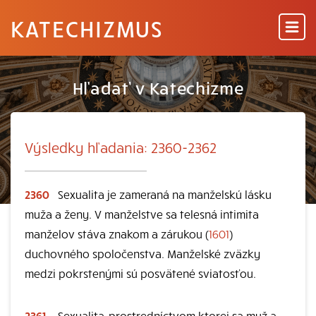
KATECHIZMUS
Hľadať v Katechizme
Výsledky hľadania: 2360-2362
2360
Sexualita je zameraná na manželskú lásku
muža a ženy. V manželstve sa telesná intimita
manželov stáva znakom a zárukou (
1601
)
duchovného spoločenstva. Manželské zväzky
medzi pokrstenými sú posvätené sviatosťou.
2361
„Sexualita, prostredníctvom ktorej sa muž a