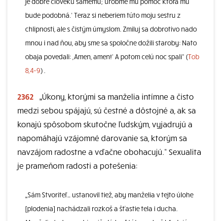
je dobre človeku samému; urobme mu pomoc ktorá mu
bude podobná.‘ Teraz si neberiem túto moju sestru z
chlipnosti, ale s čistým úmyslom. Zmiluj sa dobrotivo nado
mnou i nad ňou, aby sme sa spoločne dožili staroby: Nato
obaja povedali: ,Amen, amen!‘ A potom celú noc spali“ (
Tob
8,4-9
) .
2362
„Úkony, ktorými sa manželia intímne a čisto
medzi sebou spájajú, sú čestné a dôstojné a, ak sa
konajú spôsobom skutočne ľudským, vyjadrujú a
napomáhajú vzájomné darovanie sa, ktorým sa
navzájom radostne a vďačne obohacujú.“ Sexualita
je prameňom radosti a potešenia:
„Sám Stvoriteľ… ustanovil tiež, aby manželia v tejto úlohe
[plodenia] nachádzali rozkoš a šťastie tela i ducha.