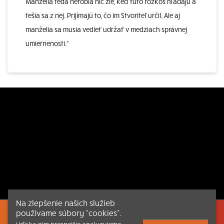
Manželia teda nerobia nič zlé, keď túto rozkoš hľadajú a
tešia sa z nej. Prijímajú to, čo im Stvoriteľ určil. Ale aj
manželia sa musia vedieť udržať v medziach správnej
umiernenosti.“
Na zlepšenie našich služieb
používame súbory “cookies”.
Listovať
Obsah
Dokumenty a články