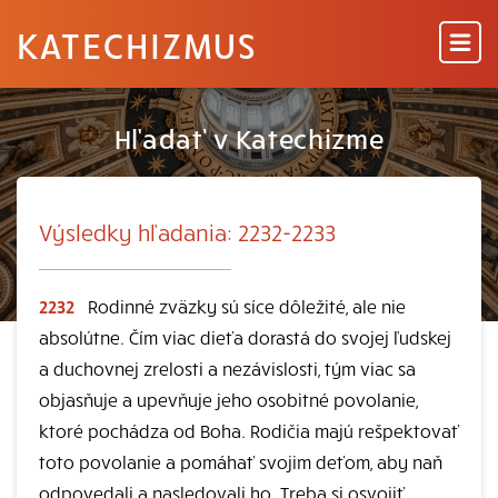
KATECHIZMUS
Hľadať v Katechizme
Výsledky hľadania: 2232-2233
2232
Rodinné zväzky sú síce dôležité, ale nie
absolútne. Čím viac dieťa dorastá do svojej ľudskej
a duchovnej zrelosti a nezávislosti, tým viac sa
objasňuje a upevňuje jeho osobitné povolanie,
ktoré pochádza od Boha. Rodičia majú rešpektovať
toto povolanie a pomáhať svojim deťom, aby naň
odpovedali a nasledovali ho. Treba si osvojiť