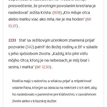
presvedčenie, že prvotným povolaním kresťana je
nasledovať Ježiša Krista: (
1618
) „Kto miluje otca
alebo matku viac ako mňa, nie je ma hoden“ (
Mt
10,37
) .
2233
Stať sa Ježišovým učeníkom znamená prijať
pozvanie (
542
) patriť do Božej rodiny a žiť v súlade
s jeho spôsobom života: „Každý, kto plní vôľu
môjho Otca, ktorý je na nebesiach, je môj brat i
sestra, i matka“ (
Mt 12,50
) .
Rodičia majú s radosťou a vďakou prijať a rešpektovať
volanie Pána, ktorým sa obracia na niektoré z ich detí, aby
ho nasledovalo v panenstve pre Kráľovstvo, v zasvätenom
živote alebo v kňazskej službe.