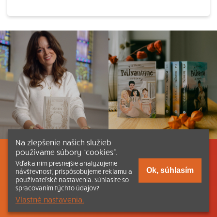
Na zlepšenie našich služieb
používame súbory “cookies”.
Listovať
Obsah
Dokumenty a články
Vďaka nim presnejšie analyzujeme
Ok, súhlasím
návštevnosť, prispôsobujeme reklamu a
používateľské nastavenia. Súhlasíte so
Kontakt
Tlačená verzia Katechizmu
spracovaním týchto údajov?
Vlastné nastavenia.
© 2026 katechizmus.sk |
Všetky práva vyhradené
| Táto stránka
funguje aj vďaka kresťanskému kníhkupectvu
Kumran.sk