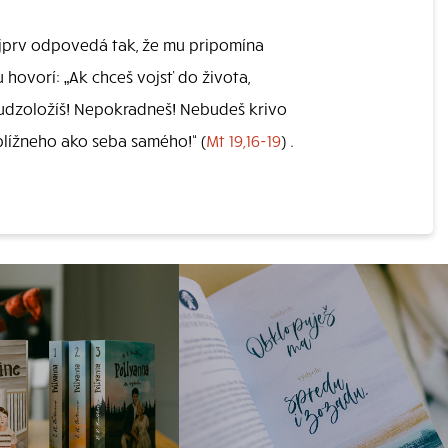
najprv odpovedá tak, že mu pripomína
ovorí: „Ak chceš vojsť do života,
scudzoložíš! Nepokradneš! Nebudeš krivo
blížneho ako seba samého!“ (
Mt 19,16-19
) .