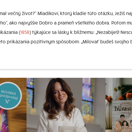
mal večný život?“ Mladíkovi, ktorý kladie túto otázku, Ježiš 
o“, ako najvyššie Dobro a prameň všetkého dobra. Potom mu h
ikázania (
1858
) týkajúce sa lásky k blížnemu: „Nezabiješ! Ne
tieto prikázania pozitívnym spôsobom: „Milovať budeš svojho 