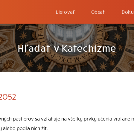
Listovať
Obsah
Doku
Hľadať v Katechizme
-2052
ých pastierov sa vzťahuje na všetky prvky učenia vrátane 
 alebo podľa nich žiť.