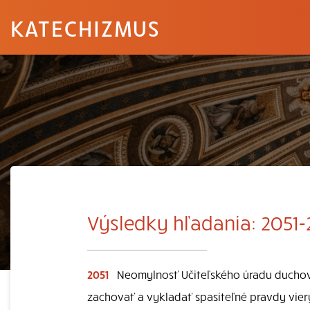
KATECHIZMUS
Výsledky hľadania: 2051
2051
Neomylnosť Učiteľského úradu duchovn
zachovať a vykladať spasiteľné pravdy viery