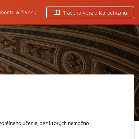
menty a články
Tlačená verzia Katechizmu
morálneho učenia, bez ktorých nemožno