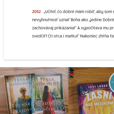
2052
„Učiteľ, čo dobré mám robiť, aby som 
nevyhnutnosť uznať Boha ako „jedine Dobréh
zachovávaj prikázania!“ A vypočítava mu pr
svedčiť! Cti otca i matku!“ Nakoniec zhŕňa 