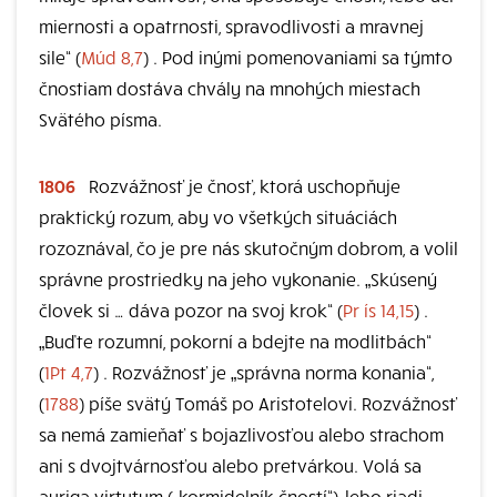
miernosti a opatrnosti, spravodlivosti a mravnej
sile“ (
Múd 8,7
) . Pod inými pomenovaniami sa týmto
čnostiam dostáva chvály na mnohých miestach
Svätého písma.
1806
Rozvážnosť je čnosť, ktorá uschopňuje
praktický rozum, aby vo všetkých situáciách
rozoznával, čo je pre nás skutočným dobrom, a volil
správne prostriedky na jeho vykonanie. „Skúsený
človek si … dáva pozor na svoj krok“ (
Pr ís 14,15
) .
„Buďte rozumní, pokorní a bdejte na modlitbách“
(
1Pt 4,7
) . Rozvážnosť je „správna norma konania“,
(
1788
) píše svätý Tomáš po Aristotelovi. Rozvážnosť
sa nemá zamieňať s bojazlivosťou alebo strachom
ani s dvojtvárnosťou alebo pretvárkou. Volá sa
auriga virtutum („kormidelník čností“), lebo riadi