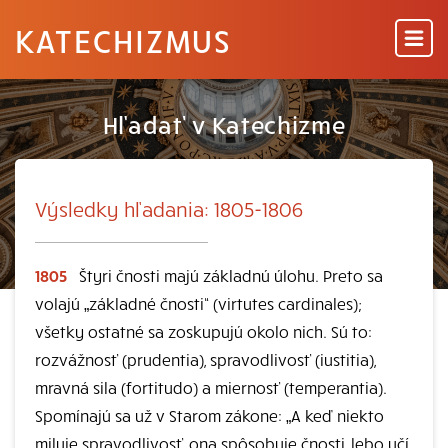
KATECHIZMUS
Hľadať v Katechizme
Výsledky hľadania: 1805-1806
1805
Štyri čnosti majú základnú úlohu. Preto sa
volajú „základné čnosti“ (virtutes cardinales);
všetky ostatné sa zoskupujú okolo nich. Sú to:
rozvážnosť (prudentia), spravodlivosť (iustitia),
mravná sila (fortitudo) a miernosť (temperantia).
Spomínajú sa už v Starom zákone: „A keď niekto
miluje spravodlivosť, ona spôsobuje čnosti, lebo učí