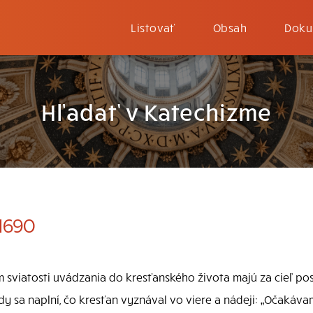
Listovať
Obsah
Doku
Hľadať v Katechizme
1690
 sviatosti uvádzania do kresťanského života majú za cieľ po
dy sa naplní, čo kresťan vyznával vo viere a nádeji: „Očakáv