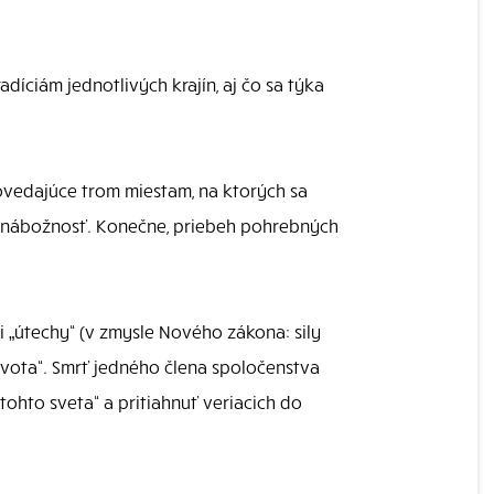
íciám jednotlivých krajín, aj čo sa týka
ovedajúce trom miestam, na ktorých sa
ová nábožnosť. Konečne, priebeh pohrebných
i „útechy“ (v zmysle Nového zákona: sily
ivota“. Smrť jedného člena spoločenstva
„tohto sveta“ a pritiahnuť veriacich do