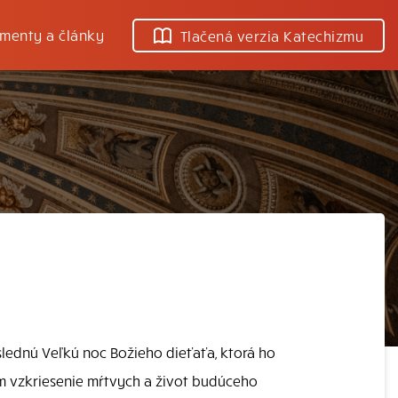
menty a články
Tlačená verzia Katechizmu
slednú Veľkú noc Božieho dieťaťa, ktorá ho
am vzkriesenie mŕtvych a život budúceho