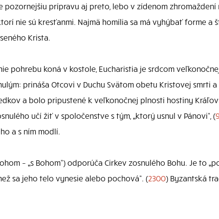
 pozornejšiu prípravu aj preto, lebo v zídenom zhromaždení m
o, ktorí nie sú kresťanmi. Najmä homília sa má vyhýbať forme a
eseného Krista.
enie pohrebu koná v kostole, Eucharistia je srdcom veľkonočnej
ulým: prináša Otcovi v Duchu Svätom obetu Kristovej smrti a 
ledkov a bolo pripustené k veľkonočnej plnosti hostiny Kráľov
nulého učí žiť v spoločenstve s tým, „ktorý usnul v Pánovi“, (
ho a s ním modlí.
om – „s Bohom“) odporúča Cirkev zosnulého Bohu. Je to „pos
ež sa jeho telo vynesie alebo pochová“. (
2300
) Byzantská tr