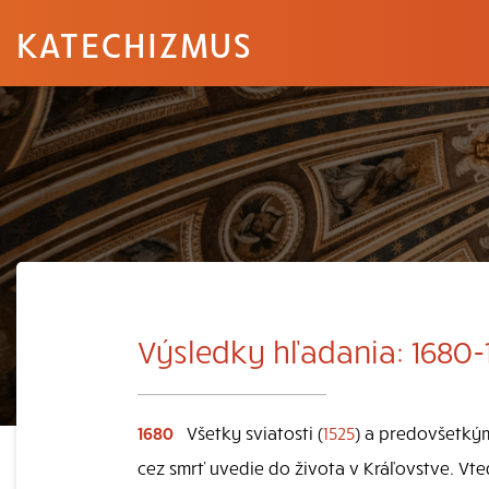
KATECHIZMUS
Výsledky hľadania: 1680-
1680
Všetky sviatosti (
1525
) a predovšetkým
cez smrť uvedie do života v Kráľovstve. Vte