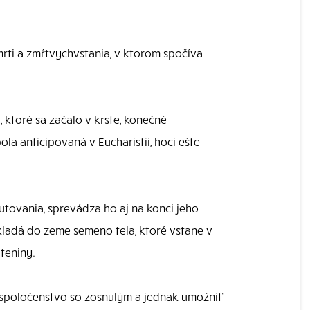
mrti a zmŕtvychvstania, v ktorom spočíva
 ktoré sa začalo v krste, konečné
la anticipovaná v Eucharistii, hoci ešte
tovania, sprevádza ho aj na konci jeho
 ukladá do zeme semeno tela, ktoré vstane v
teniny.
né spoločenstvo so zosnulým a jednak umožniť