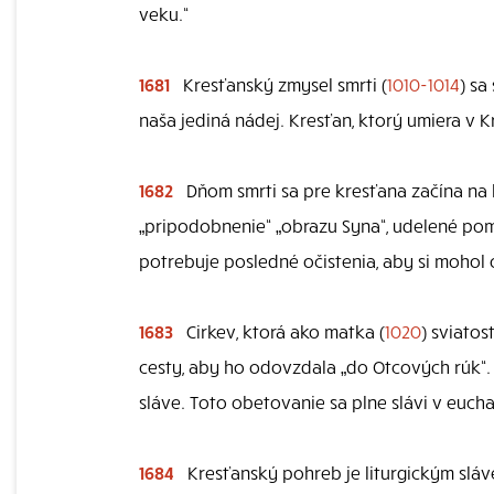
veku.“
1681
Kresťanský zmysel smrti (
1010-1014
) sa
naša jediná nádej. Kresťan, ktorý umiera v Kri
1682
Dňom smrti sa pre kresťana začína na 
„pripodobnenie“ „obrazu Syna“, udelené poma
potrebuje posledné očistenia, aby si mohol
1683
Cirkev, ktorá ako matka (
1020
) sviato
cesty, aby ho odovzdala „do Otcových rúk“. 
sláve. Toto obetovanie sa plne slávi v euch
1684
Kresťanský pohreb je liturgickým sláve