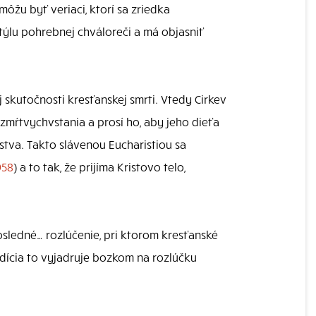
ôžu byť veriaci, ktorí sa zriedka
 štýlu pohrebnej chváloreči a má objasniť
 skutočnosti kresťanskej smrti. Vtedy Cirkev
zmŕtvychvstania a prosí ho, aby jeho dieťa
stva. Takto slávenou Eucharistiou sa
958
) a to tak, že prijíma Kristovo telo,
ledné… rozlúčenie, pri ktorom kresťanské
adícia to vyjadruje bozkom na rozlúčku