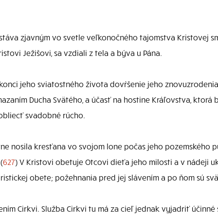
 stáva zjavným vo svetle veľkonočného tajomstva Kristovej s
stovi Ježišovi, sa vzdiali z tela a býva u Pána.
konci jeho sviatostného života dovŕšenie jeho znovuzrodenia,
zaním Ducha Svätého, a účasť na hostine Kráľovstva, ktorá bo
 obliecť svadobné rúcho.
stne nosila kresťana vo svojom lone počas jeho pozemského pu
(
627
) V Kristovi obetuje Otcovi dieťa jeho milosti a v nádeji
aristickej obete; požehnania pred jej slávením a po ňom sú svä
ním Cirkvi. Služba Cirkvi tu má za cieľ jednak vyjadriť účin