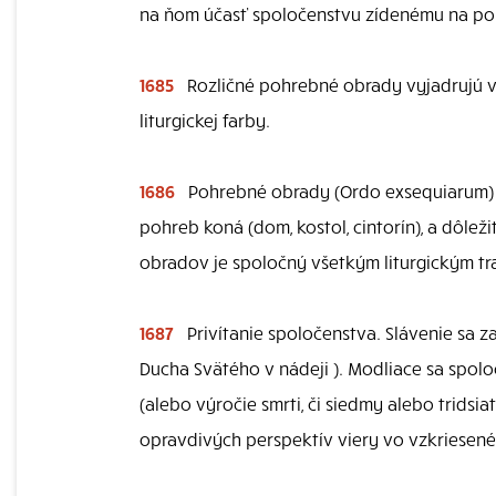
na ňom účasť spoločenstvu zídenému na po
1685
Rozličné pohrebné obrady vyjadrujú veľ
liturgickej farby.
1686
Pohrebné obrady (Ordo exsequiarum) r
pohreb koná (dom, kostol, cintorín), a dôle
obradov je spoločný všetkým liturgickým tra
1687
Privítanie spoločenstva. Slávenie sa z
Ducha Svätého v nádeji ). Modliace sa spolo
(alebo výročie smrti, či siedmy alebo tridsi
opravdivých perspektív viery vo vzkriesené