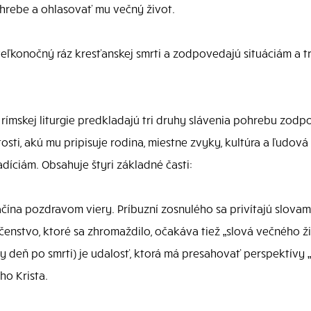
hrebe a ohlasovať mu večný život.
konočný ráz kresťanskej smrti a zodpovedajú situáciám a trad
ímskej liturgie predkladajú tri druhy slávenia pohrebu zodp
žitosti, akú mu pripisuje rodina, miestne zvyky, kultúra a ľud
díciám. Obsahuje štyri základné časti:
ačína pozdravom viery. Príbuzní zosnulého sa privítajú slovam
čenstvo, ktoré sa zhromaždilo, očakáva tiež „slová večného ž
aty deň po smrti) je udalosť, ktorá má presahovať perspektívy 
ho Krista.