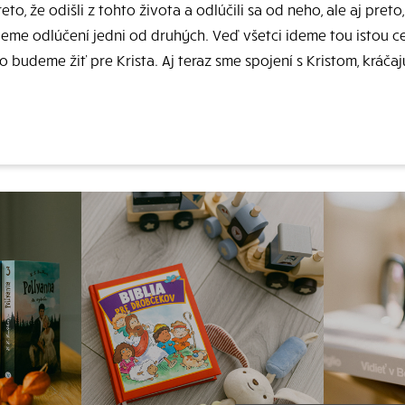
o, že odišli z tohto života a odlúčili sa od neho, ale aj preto
me odlúčení jedni od druhých. Veď všetci ideme tou istou ce
 budeme žiť pre Krista. Aj teraz sme spojení s Kristom, kráča