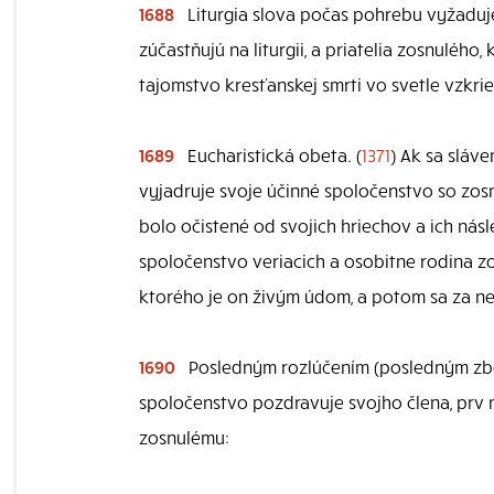
1688
Liturgia slova počas pohrebu vyžaduje
zúčastňujú na liturgii, a priatelia zosnuléh
tajomstvo kresťanskej smrti vo svetle vzkri
1689
Eucharistická obeta. (
1371
) Ak sa sláv
vyjadruje svoje účinné spoločenstvo so zosn
bolo očistené od svojich hriechov a ich nás
spoločenstvo veriacich a osobitne rodina zos
ktorého je on živým údom, a potom sa za ne
1690
Posledným rozlúčením (posledným zboh
spoločenstvo pozdravuje svojho člena, prv n
zosnulému: