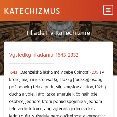
KATECHIZMUS
Hľadať v Katechizme
Výsledky hľadania: 1643, 2332
1643
„Manželská láska má v sebe úplnosť, (
2361
) v
ktorej majú miesto všetky zložky [ľudskej] osoby:
požiadavky tela a pudu, sily zmyslov a citov, túžby
ducha a vôle. Táto láska smeruje k čo najhlbšej
osobnej jednote, ktorá ponad spojenie v jednom
tele vedie k tomu, aby vytvorila jedno srdce a
jednu dušu; vyžaduje nerozlučiteľnosť a vernosť v