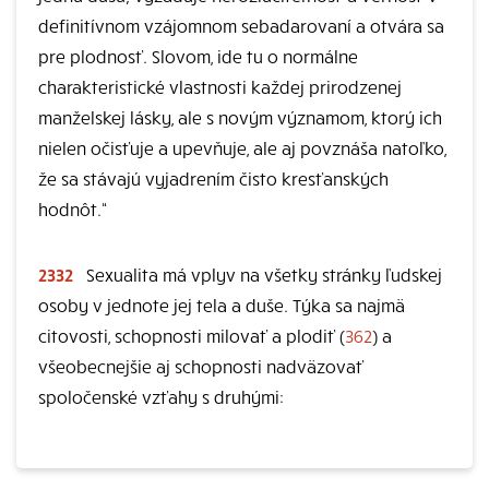
definitívnom vzájomnom sebadarovaní a otvára sa
pre plodnosť. Slovom, ide tu o normálne
charakteristické vlastnosti každej prirodzenej
manželskej lásky, ale s novým významom, ktorý ich
nielen očisťuje a upevňuje, ale aj povznáša natoľko,
že sa stávajú vyjadrením čisto kresťanských
hodnôt.“
2332
Sexualita má vplyv na všetky stránky ľudskej
osoby v jednote jej tela a duše. Týka sa najmä
citovosti, schopnosti milovať a plodiť (
362
) a
všeobecnejšie aj schopnosti nadväzovať
spoločenské vzťahy s druhými: