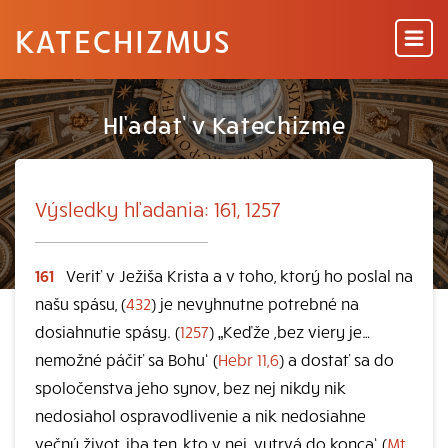
KATECHIZMUS
Hľadať v Katechizme
Výsledky hľadania: 161, 1257
161
Veriť v Ježiša Krista a v toho, ktorý ho poslal na
našu spásu, (
432
) je nevyhnutne potrebné na
dosiahnutie spásy. (
1257
) „Keďže ,bez viery je…
nemožné páčiť sa Bohu‘ (
Hebr 11,6
) a dostať sa do
spoločenstva jeho synov, bez nej nikdy nik
nedosiahol ospravodlivenie a nik nedosiahne
večný život, iba ten, kto v nej ,vytrvá do konca‘ (
Mt