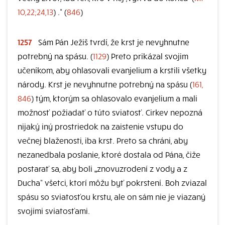
10,22;24,13
) .“ (
846
)
1257
Sám Pán Ježiš tvrdí, že krst je nevyhnutne
potrebný na spásu. (
1129
) Preto prikázal svojim
učeníkom, aby ohlasovali evanjelium a krstili všetky
národy. Krst je nevyhnutne potrebný na spásu (
161,
846
) tým, ktorým sa ohlasovalo evanjelium a mali
možnosť požiadať o túto sviatosť. Cirkev nepozná
nijaký iný prostriedok na zaistenie vstupu do
večnej blaženosti, iba krst. Preto sa chráni, aby
nezanedbala poslanie, ktoré dostala od Pána, čiže
postarať sa, aby boli „znovuzrodení z vody a z
Ducha“ všetci, ktorí môžu byť pokrstení. Boh zviazal
spásu so sviatosťou krstu, ale on sám nie je viazaný
svojimi sviatosťami.