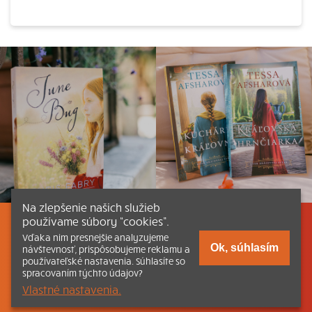
Na zlepšenie našich služieb
používame súbory “cookies”.
Listovať
Obsah
Dokumenty a články
Vďaka nim presnejšie analyzujeme
Ok, súhlasím
návštevnosť, prispôsobujeme reklamu a
používateľské nastavenia. Súhlasíte so
Kontakt
Tlačená verzia Katechizmu
spracovaním týchto údajov?
Vlastné nastavenia.
© 2026 katechizmus.sk |
Všetky práva vyhradené
| Táto stránka
funguje aj vďaka kresťanskému kníhkupectvu
Kumran.sk