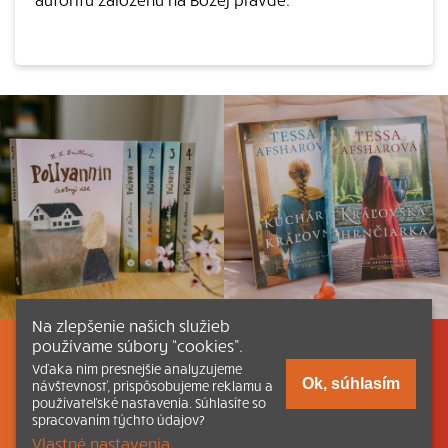
Na zlepšenie našich služieb
používame súbory “cookies”.
Listovať
Obsah
Dokumenty a články
Vďaka nim presnejšie analyzujeme
Ok, súhlasím
návštevnosť, prispôsobujeme reklamu a
používateľské nastavenia. Súhlasíte so
Kontakt
Tlačená verzia Katechizmu
spracovaním týchto údajov?
Vlastné nastavenia.
© 2026 katechizmus.sk |
Všetky práva vyhradené
| Táto stránka