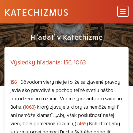
KATECHIZMUS
Hľadať v Katechizme
Výsledky hľadania: 156, 1063
156
Dôvodom viery nie je to, že sa zjavené pravdy
javia ako pravdivé a pochopiteľné svetlu nášho
prirodzeného rozumu. Veríme „pre autoritu samého
Boha, (
1063
) ktorý zjavuje a ktorý sa nemôže mýliť
ani nemôže klamať“. „Aby však poslušnosť našej
viery bola primeraná rozumu, (
2465
) Boh chcel, aby
sa k vnútornej pomoci Ducha Svätého pripojili