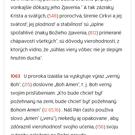
vonkajšie dôkazy jeho Zjavenia.“ A tak zázraky
Krista a svätých, (
548
) proroctvá, šírenie Cirkvi a jej
svätosť, jej plodnosť a stabilnosť sú „úplne
spoľahlivé znaky Božieho zjavenia, (
812
) primerané
chápavosti všetkých“, sú dôvody vierohodnosti, z
ktorých vidno, že „súhlas viery vôbec nie je slepým
hnutím ducha“.
1063
U proroka Izaiáša sa vyskytuje výraz „verný
Boh“, (
215
) doslovne „Boh Amen“, t. j. Boh verný
svojim prisľúbeniam: „Kto bude chcieť byť
požehnaný na zemi, bude chcieť byť požehnaný
Bohom Amen“ (
Iz 65,16
) . Náš Pán často používa
slovo „Amen“ („veru“), niekedy aj opakovane , aby
zdôraznil vierohodnosť svojho učenia, (
156
) svoju
autoritu založenú na Božej pravde.