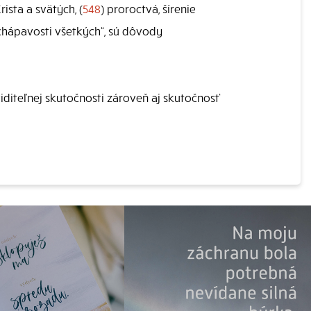
ista a svätých, (
548
) proroctvá, šírenie
chápavosti všetkých“, sú dôvody
viditeľnej skutočnosti zároveň aj skutočnosť