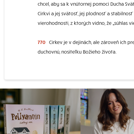
chcel, aby sa k vnútornej pomoci Ducha Sväté
Cirkvi a jej svätosť, jej plodnosť a stabilnos
vierohodnosti, z ktorých vidno, že „súhlas v
770
Cirkev je v dejinách, ale zároveň ich pr
duchovnú, nositeľku Božieho života.