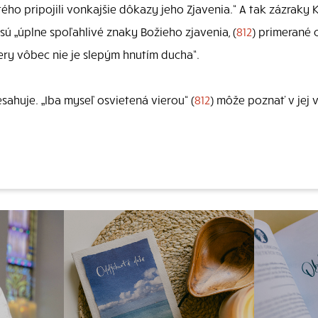
ho pripojili vonkajšie dôkazy jeho Zjavenia.“ A tak zázraky Kr
ť sú „úplne spoľahlivé znaky Božieho zjavenia, (
812
) primerané 
iery vôbec nie je slepým hnutím ducha“.
esahuje. „Iba myseľ osvietená vierou“ (
812
) môže poznať v jej 