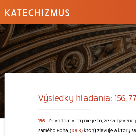
KATECHIZMUS
Výsledky hľadania: 156, 7
156
Dôvodom viery nie je to, že sa zjavené
samého Boha, (
1063
) ktorý zjavuje a ktorý 