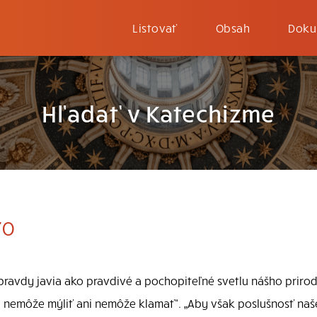
Listovať
Obsah
Doku
Hľadať v Katechizme
70
 pravdy javia ako pravdivé a pochopiteľné svetlu nášho priro
sa nemôže mýliť ani nemôže klamať“. „Aby však poslušnosť naše