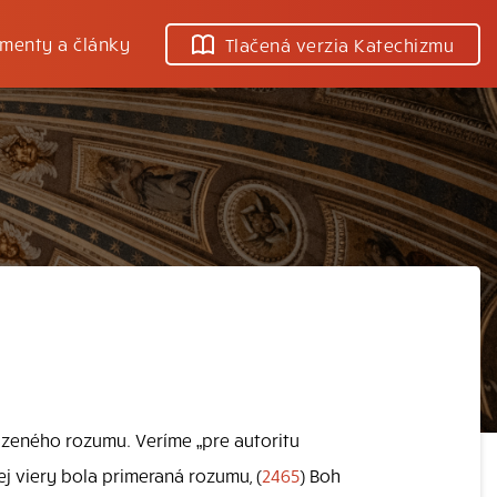
menty a články
Tlačená verzia Katechizmu
dzeného rozumu. Veríme „pre autoritu
j viery bola primeraná rozumu, (
2465
) Boh