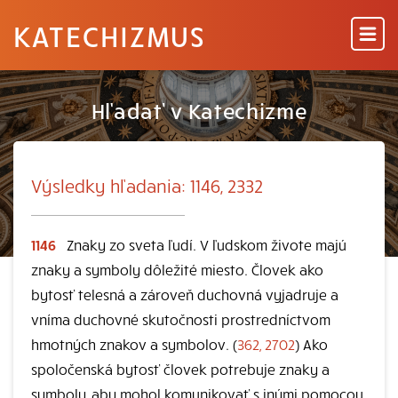
KATECHIZMUS
Hľadať v Katechizme
Výsledky hľadania: 1146, 2332
1146
Znaky zo sveta ľudí. V ľudskom živote majú
znaky a symboly dôležité miesto. Človek ako
bytosť telesná a zároveň duchovná vyjadruje a
vníma duchovné skutočnosti prostredníctvom
hmotných znakov a symbolov. (
362, 2702
) Ako
spoločenská bytosť človek potrebuje znaky a
symboly, aby mohol komunikovať s inými pomocou