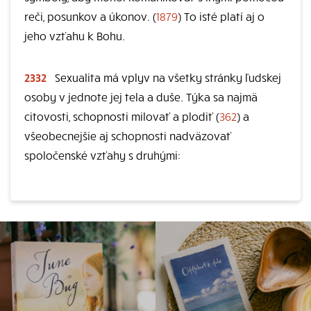
reči, posunkov a úkonov. (
1879
) To isté platí aj o
jeho vzťahu k Bohu.
2332
Sexualita má vplyv na všetky stránky ľudskej
osoby v jednote jej tela a duše. Týka sa najmä
citovosti, schopnosti milovať a plodiť (
362
) a
všeobecnejšie aj schopnosti nadväzovať
spoločenské vzťahy s druhými: