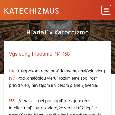
KATECHIZMUS
Hľadať v Katechizme
Výsledky hľadania: 114, 158
114
3. Napokon treba brať do úvahy analógiu viery.
(
90
) Pod „analógiou viery“ rozumieme spojitosť
právd viery navzájom a v celom pláne Zjavenia.
158
„Viera sa snaží pochopiť [des quaerens
intellectum]“: patrí k viere, že veriaci túži lepšie
poznať toho, komu uveril, a lepšie pochopiť to, čo