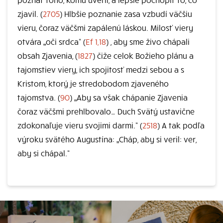
zjavil. (
2705
) Hlbšie poznanie zasa vzbudí väčšiu
vieru, čoraz väčšmi zapálenú láskou. Milosť viery
otvára „oči srdca“ (
Ef 1,18
) , aby sme živo chápali
obsah Zjavenia, (
1827
) čiže celok Božieho plánu a
tajomstiev viery, ich spojitosť medzi sebou a s
Kristom, ktorý je stredobodom zjaveného
tajomstva. (
90
) „Aby sa však chápanie Zjavenia
čoraz väčšmi prehlbovalo… Duch Svätý ustavične
zdokonaľuje vieru svojimi darmi.“ (
2518
) A tak podľa
výroku svätého Augustína: „Cháp, aby si veril: ver,
aby si chápal.“