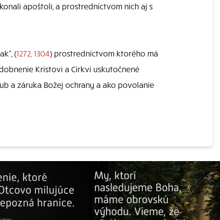
konali apoštoli, a prostredníctvom nich aj s
k“, (
1272, 1304
) prostredníctvom ktorého má
podobnenie Kristovi a Cirkvi uskutočnené
sľub a záruka Božej ochrany a ako povolanie