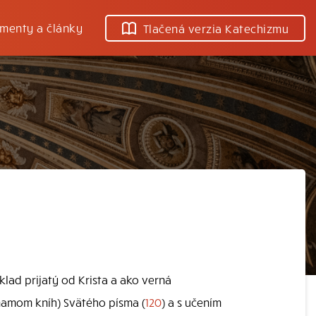
menty a články
Tlačená verzia Katechizmu
klad prijatý od Krista a ako verná
znamom kníh) Svätého písma (
120
) a s učením