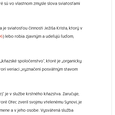
oré sú vo vlastnom zmysle slova sviatosťami
a je sviatosťou činnosti Ježiša Krista, ktorý v
96
) lebo robia zjavným a udeľujú ľuďom,
 „kňazské spoločenstvo“, ktoré je „organicky
ktorí veriaci „vyznačení posvätným stavom
)“ je v službe krstného kňazstva. Zaručuje,
toré Otec zveril svojmu vtelenému Synovi, je
 mene a v jeho osobe. Vysvätená služba