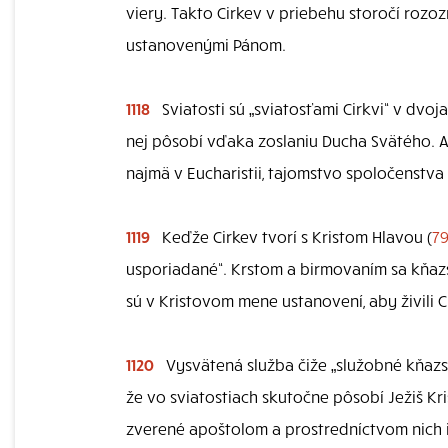
viery. Takto Cirkev v priebehu storočí rozoz
ustanovenými Pánom.
1118
Sviatosti sú „sviatosťami Cirkvi“ v dvoja
nej pôsobí vďaka zoslaniu Ducha Svätého. A sú
najmä v Eucharistii, tajomstvo spoločenstv
1119
Keďže Cirkev tvorí s Kristom Hlavou (
7
usporiadané“. Krstom a birmovaním sa kňazsk
sú v Kristovom mene ustanovení, aby živili 
1120
Vysvätená služba čiže „služobné kňazs
že vo sviatostiach skutočne pôsobí Ježiš Kri
zverené apoštolom a prostredníctvom nich i