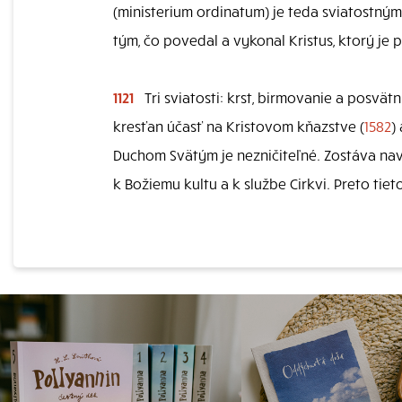
(ministerium ordinatum) je teda sviatostným 
tým, čo povedal a vykonal Kristus, ktorý je
1121
Tri sviatosti: krst, birmovanie a posvätn
kresťan účasť na Kristovom kňazstve (
1582
)
Duchom Svätým je nezničiteľné. Zostáva navž
k Božiemu kultu a k službe Cirkvi. Preto ti