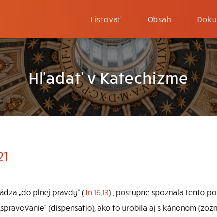
Listovať
Obsah
Doku
Hľadať v Katechizme
21
ádza „do plnej pravdy“ (
Jn 16,13
) , postupne spoznala tento po
„spravovanie“ (dispensatio), ako to urobila aj s kánonom (zo