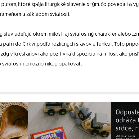
putom, ktoré spája liturgické slávenie s tým, čo povedali a vy
 prameňom a základom sviatostí.
ý stav udeľujú okrem milosti aj sviatostný charakter alebo „zna
 a patrí do Cirkvi podľa rozličných stavov a funkcií. Toto pri
dy v kresťanovi ako pozitívna dispozícia na milosť, ako prí
eto sviatosti nemožno nikdy opakovať.