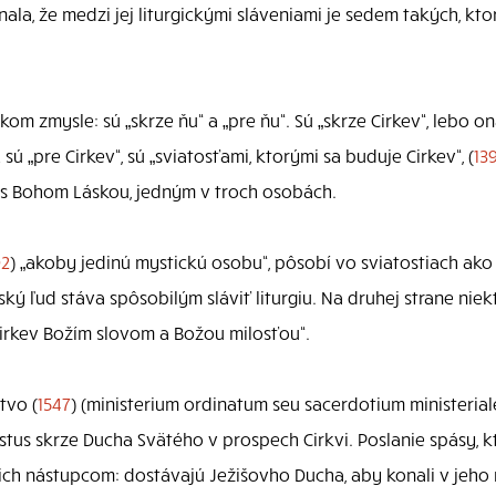
nala, že medzi jej liturgickými sláveniami je sedem takých, kt
kom zmysle: sú „skrze ňu“ a „pre ňu“. Sú „skrze Cirkev“, lebo on
 „pre Cirkev“, sú „sviatosťami, ktorými sa buduje Cirkev“, (
13
a s Bohom Láskou, jedným v troch osobách.
92
) „akoby jedinú mystickú osobu“, pôsobí vo sviatostiach ako
ý ľud stáva spôsobilým sláviť liturgiu. Na druhej strane nie
Cirkev Božím slovom a Božou milosťou“.
tvo (
1547
) (ministerium ordinatum seu sacerdotium ministeriale
stus skrze Ducha Svätého v prospech Cirkvi. Poslanie spásy, k
ch nástupcom: dostávajú Ježišovho Ducha, aby konali v jeho