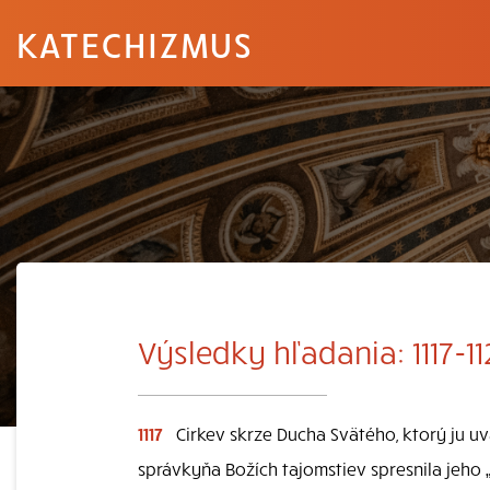
KATECHIZMUS
Výsledky hľadania: 1117-11
1117
Cirkev skrze Ducha Svätého, ktorý ju uv
správkyňa Božích tajomstiev spresnila jeho 