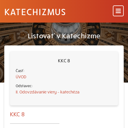
KATECHIZMUS
Listovať v Katechizme
KKC 8
ÚVOD
II. Odovzdávanie viery – katechéza
KKC 8