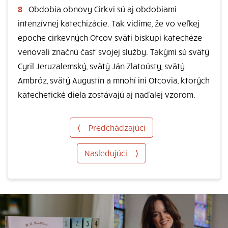
8
Obdobia obnovy Cirkvi sú aj obdobiami
intenzívnej katechizácie. Tak vidíme, že vo veľkej
epoche cirkevných Otcov svätí biskupi katechéze
venovali značnú časť svojej služby. Takými sú svätý
Cyril Jeruzalemský, svätý Ján Zlatoústy, svätý
Ambróz, svätý Augustín a mnohí iní Otcovia, ktorých
katechetické diela zostávajú aj naďalej vzorom.
⟨
Predchádzajúci
Nasledujúci
⟩