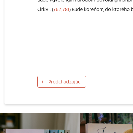
Cirkvi. (
762, 781
) Bude koreňom, do ktorého b
⟨
Predchádzajúci