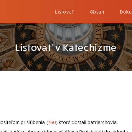
Listovať
Obsah
Doku
Listovať v Katechizme
iteľom prisľúbenia, (
760
) ktoré dostali patriarchovia.
viť budúce zhromaždenie všetkých Božích detí do jednoty