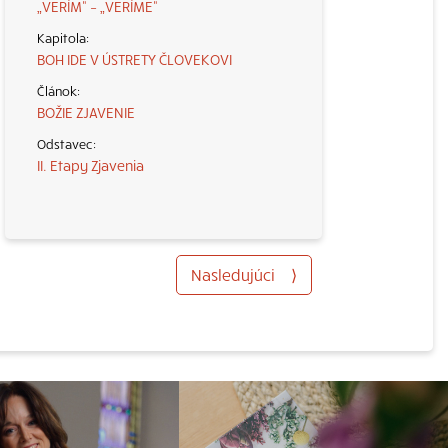
„VERÍM“ – „VERÍME“
BOH IDE V ÚSTRETY ČLOVEKOVI
BOŽIE ZJAVENIE
II. Etapy Zjavenia
Nasledujúci
⟩