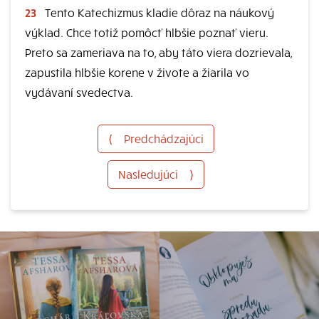
23
Tento Katechizmus kladie dôraz na náukový
výklad. Chce totiž pomôcť hlbšie poznať vieru.
Preto sa zameriava na to, aby táto viera dozrievala,
zapustila hlbšie korene v živote a žiarila vo
vydávaní svedectva.
⟨
Predchádzajúci
Nasledujúci
⟩