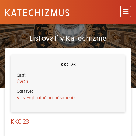
KATECHIZMUS
Listovať v Katechizme
KKC 23
ÚVOD
VI. Nevyhnutné prispôsobenia
KKC 23