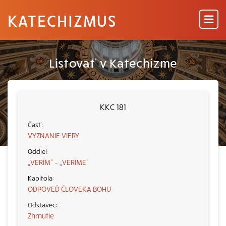
KATECHIZMUS
Listovať v Katechizme
KKC 181
VYZNANIE VIERY
„VERÍM“ – „VERÍME“
ODPOVEĎ ČLOVEKA BOHU
Zhrnutie