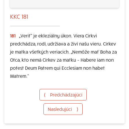
KKC 181
181
„Veriť“ je ekleziálny úkon. Viera Cirkvi
predchádza, rodí, udržiava a živí našu vieru. Cirkev
je matka všetkých veriacich. „Nemôže mať Boha za
Otca, kto nemá Cirkev za matku – Habere iam non
potest Deum Patrem qui Ecclesiam non habet
Matrem.“
⟨
Predchádzajúci
Nasledujúci
⟩