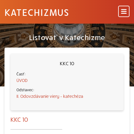
KATECHIZMUS
Listovať v Katechizme
KKC 10
ÚVOD
II. Odovzdávanie viery – katechéza
KKC 10