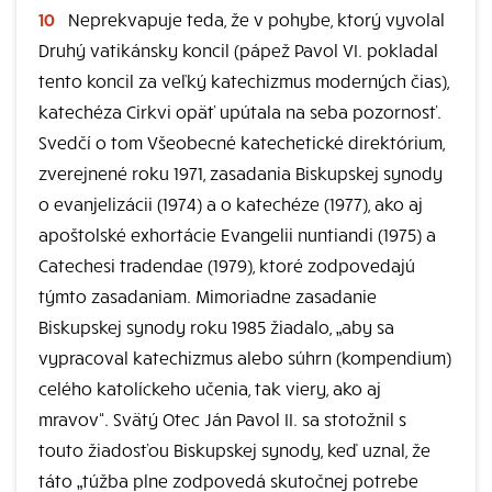
10
Neprekvapuje teda, že v pohybe, ktorý vyvolal
Druhý vatikánsky koncil (pápež Pavol VI. pokladal
tento koncil za veľký katechizmus moderných čias),
katechéza Cirkvi opäť upútala na seba pozornosť.
Svedčí o tom Všeobecné katechetické direktórium,
zverejnené roku 1971, zasadania Biskupskej synody
o evanjelizácii (1974) a o katechéze (1977), ako aj
apoštolské exhortácie Evangelii nuntiandi (1975) a
Catechesi tradendae (1979), ktoré zodpovedajú
týmto zasadaniam. Mimoriadne zasadanie
Biskupskej synody roku 1985 žiadalo, „aby sa
vypracoval katechizmus alebo súhrn (kompendium)
celého katolíckeho učenia, tak viery, ako aj
mravov“. Svätý Otec Ján Pavol II. sa stotožnil s
touto žiadosťou Biskupskej synody, keď uznal, že
táto „túžba plne zodpovedá skutočnej potrebe