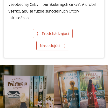
všeobecnej Cirkvi i partikulárnych cirkví“. A urobil
všetko, aby sa túžba synodálnych Otcov
uskutočnila.
⟨
Predchádzajúci
Nasledujúci
⟩