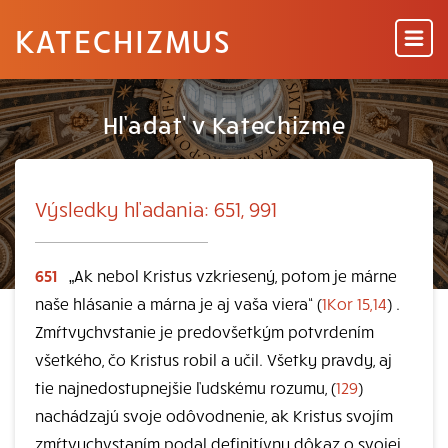
KATECHIZMUS
Hľadať v Katechizme
Výsledky hľadania: 651, 991
651
„Ak nebol Kristus vzkriesený, potom je márne
naše hlásanie a márna je aj vaša viera“ (
1Kor 15,14
) .
Zmŕtvychvstanie je predovšetkým potvrdením
všetkého, čo Kristus robil a učil. Všetky pravdy, aj
tie najnedostupnejšie ľudskému rozumu, (
129
)
nachádzajú svoje odôvodnenie, ak Kristus svojím
zmŕtvychvstaním podal definitívny dôkaz o svojej