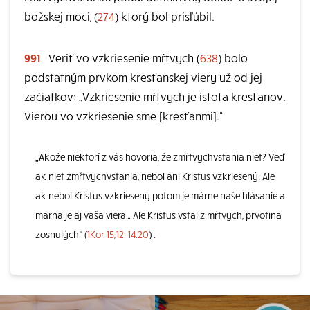
božskej moci, (
274
) ktorý bol prisľúbil.
991
Veriť vo vzkriesenie mŕtvych (
638
) bolo
podstatným prvkom kresťanskej viery už od jej
začiatkov: „Vzkriesenie mŕtvych je istota kresťanov.
Vierou vo vzkriesenie sme [kresťanmi].“
„Akože niektorí z vás hovoria, že zmŕtvychvstania niet? Veď
ak niet zmŕtvychvstania, nebol ani Kristus vzkriesený. Ale
ak nebol Kristus vzkriesený potom je márne naše hlásanie a
márna je aj vaša viera… Ale Kristus vstal z mŕtvych, prvotina
zosnulých“ (
1Kor 15,12-14.20
) .