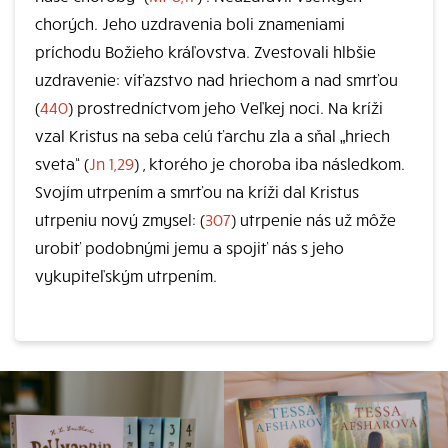
chorých. Jeho uzdravenia boli znameniami
príchodu Božieho kráľovstva. Zvestovali hlbšie
uzdravenie: víťazstvo nad hriechom a nad smrťou
(
440
) prostredníctvom jeho Veľkej noci. Na kríži
vzal Kristus na seba celú ťarchu zla a sňal „hriech
sveta“ (
Jn 1,29
) , ktorého je choroba iba následkom.
Svojím utrpením a smrťou na kríži dal Kristus
utrpeniu nový zmysel: (
307
) utrpenie nás už môže
urobiť podobnými jemu a spojiť nás s jeho
vykupiteľským utrpením.