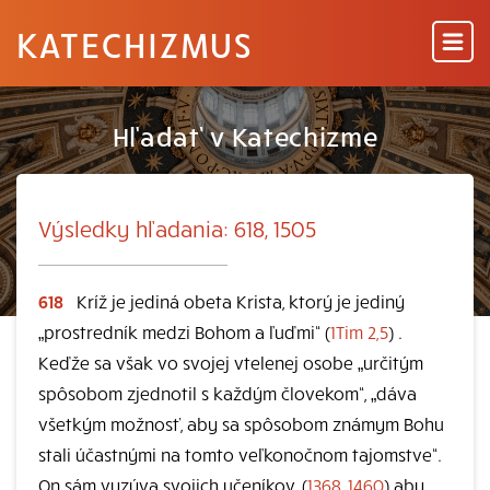
KATECHIZMUS
Hľadať v Katechizme
Výsledky hľadania: 618, 1505
618
Kríž je jediná obeta Krista, ktorý je jediný
„prostredník medzi Bohom a ľuďmi“ (
1Tim 2,5
) .
Keďže sa však vo svojej vtelenej osobe „určitým
spôsobom zjednotil s každým človekom“, „dáva
všetkým možnosť, aby sa spôsobom známym Bohu
stali účastnými na tomto veľkonočnom tajomstve“.
On sám vyzýva svojich učeníkov, (
1368, 1460
) aby