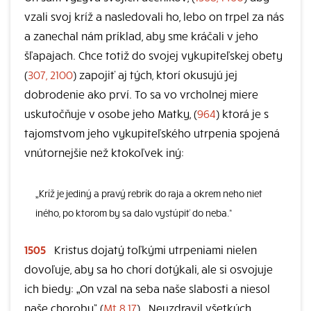
vzali svoj kríž a nasledovali ho, lebo on trpel za nás
a zanechal nám príklad, aby sme kráčali v jeho
šľapajach. Chce totiž do svojej vykupiteľskej obety
(
307, 2100
) zapojiť aj tých, ktorí okusujú jej
dobrodenie ako prví. To sa vo vrcholnej miere
uskutočňuje v osobe jeho Matky, (
964
) ktorá je s
tajomstvom jeho vykupiteľského utrpenia spojená
vnútornejšie než ktokoľvek iný:
„Kríž je jediný a pravý rebrík do raja a okrem neho niet
iného, po ktorom by sa dalo vystúpiť do neba.“
1505
Kristus dojatý toľkými utrpeniami nielen
dovoľuje, aby sa ho chorí dotýkali, ale si osvojuje
ich biedy: „On vzal na seba naše slabosti a niesol
naše choroby“ (
Mt 8,17
) . Neuzdravil všetkých