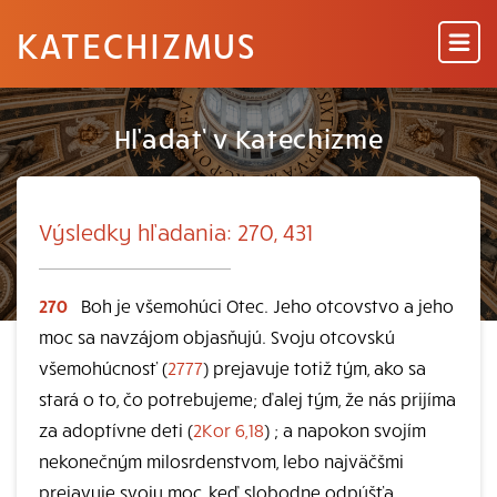
KATECHIZMUS
Hľadať v Katechizme
Výsledky hľadania: 270, 431
270
Boh je všemohúci Otec. Jeho otcovstvo a jeho
moc sa navzájom objasňujú. Svoju otcovskú
všemohúcnosť (
2777
) prejavuje totiž tým, ako sa
stará o to, čo potrebujeme; ďalej tým, že nás prijíma
za adoptívne deti (
2Kor 6,18
) ; a napokon svojím
nekonečným milosrdenstvom, lebo najväčšmi
prejavuje svoju moc, keď slobodne odpúšťa