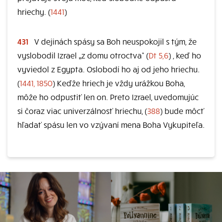
hriechy. (
1441
)
431
V dejinách spásy sa Boh neuspokojil s tým, že
vyslobodil Izrael „z domu otroctva“ (
Dt 5,6
) , keď ho
vyviedol z Egypta. Oslobodí ho aj od jeho hriechu.
(
1441, 1850
) Keďže hriech je vždy urážkou Boha,
môže ho odpustiť len on. Preto Izrael, uvedomujúc
si čoraz viac univerzálnosť hriechu, (
388
) bude môcť
hľadať spásu len vo vzývaní mena Boha Vykupiteľa.