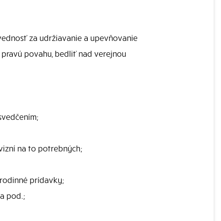
ovednosť za udržiavanie a upevňovanie
 pravú povahu, bedliť nad verejnou
esvedčením;
izní na to potrebných;
 rodinné prídavky;
a pod.;