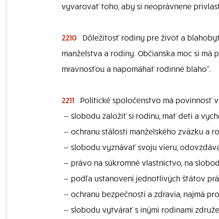
vyvarovať toho, aby si neoprávnene privlastň
2210
Dôležitosť rodiny pre život a blahob
manželstva a rodiny. Občianska moc si má p
mravnosťou a napomáhať rodinné blaho“.
2211
Politické spoločenstvo má povinnosť vá
—
slobodu založiť si rodinu, mať deti a v
—
ochranu stálosti manželského zväzku a ro
—
slobodu vyznávať svoju vieru, odovzdáva
—
právo na súkromné vlastníctvo, na slobod
—
podľa ustanovení jednotlivých štátov prá
—
ochranu bezpečnosti a zdravia, najmä pro
—
slobodu vytvárať s inými rodinami združe