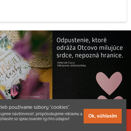
užieb používame súbory “cookies”.
zujeme návštevnosť, prispôsobujeme reklamu a
Ok, súhlasím
úhlasíte so spracovaním týchto údajov?
a Katechizmu
níhkupectvu
Kumran.sk