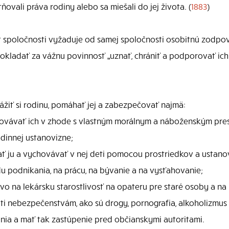
ovali práva rodiny alebo sa miešali do jej života. (
1883
)
yt spoločnosti vyžaduje od samej spoločnosti osobitnú zodp
okladať za vážnu povinnosť „uznať, chrániť a podporovať ich
žiť si rodinu, pomáhať jej a zabezpečovať najmä:
ychovávať ich v zhode s vlastným morálnym a náboženským pr
dinnej ustanovizne;
ť ju a vychovávať v nej deti pomocou prostriedkov a ustanov
u podnikania, na prácu, na bývanie a na vysťahovanie;
vo na lekársku starostlivosť na opateru pre staré osoby a na
ti nebezpečenstvám, ako sú drogy, pornografia, alkoholizmus 
nia a mať tak zastúpenie pred občianskymi autoritami.