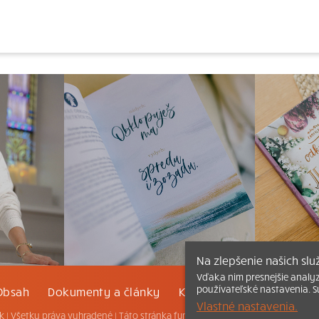
Na zlepšenie našich sl
Vďaka nim presnejšie analy
používateľské nastavenia. S
Obsah
Dokumenty a články
Kontakt
Tlačená verzi
Vlastné nastavenia.
k |
Všetky práva vyhradené
| Táto stránka funguje aj vďaka kresťanskému k