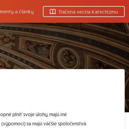
menty a články
Tlačená verzia Katechizmu
pné plniť svoje úlohy, majú iné
 (výpomoci) sa majú väčšie spoločenstvá