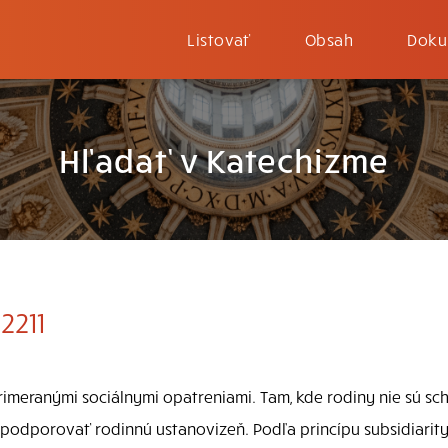
Listovať
Obsah
Doku
Hľadať v Katechizme
2211
meranými sociálnymi opatreniami. Tam, kde rodiny nie sú scho
podporovať rodinnú ustanovizeň. Podľa princípu subsidiarity