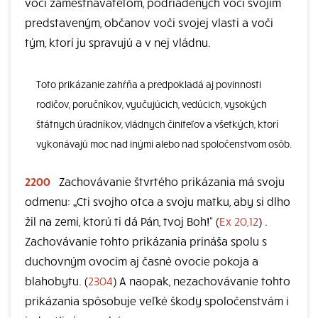
voči zamestnávateľom, podriadených voči svojim
predstaveným, občanov voči svojej vlasti a voči
tým, ktorí ju spravujú a v nej vládnu.
Toto prikázanie zahŕňa a predpokladá aj povinnosti
rodičov, poručníkov, vyučujúcich, vedúcich, vysokých
štátnych úradníkov, vládnych činiteľov a všetkých, ktorí
vykonávajú moc nad inými alebo nad spoločenstvom osôb.
2200
Zachovávanie štvrtého prikázania má svoju
odmenu: „Cti svojho otca a svoju matku, aby si dlho
žil na zemi, ktorú ti dá Pán, tvoj Boh!“ (
Ex 20,12
) .
Zachovávanie tohto prikázania prináša spolu s
duchovným ovocím aj časné ovocie pokoja a
blahobytu. (
2304
) A naopak, nezachovávanie tohto
prikázania spôsobuje veľké škody spoločenstvám i