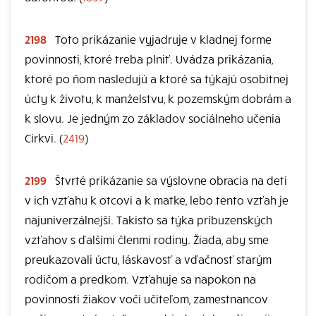
2198
Toto prikázanie vyjadruje v kladnej forme
povinnosti, ktoré treba plniť. Uvádza prikázania,
ktoré po ňom nasledujú a ktoré sa týkajú osobitnej
úcty k životu, k manželstvu, k pozemským dobrám a
k slovu. Je jedným zo základov sociálneho učenia
Cirkvi. (
2419
)
2199
Štvrté prikázanie sa výslovne obracia na deti
v ich vzťahu k otcovi a k matke, lebo tento vzťah je
najuniverzálnejší. Takisto sa týka príbuzenských
vzťahov s ďalšími členmi rodiny. Žiada, aby sme
preukazovali úctu, láskavosť a vďačnosť starým
rodičom a predkom. Vzťahuje sa napokon na
povinnosti žiakov voči učiteľom, zamestnancov