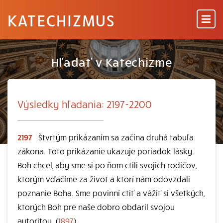
KATECHIZMUS
Hľadať v Katechizme
Výsledky hľadania: 2197-2200
2197
Štvrtým prikázaním sa začína druhá tabuľa
zákona. Toto prikázanie ukazuje poriadok lásky.
Boh chcel, aby sme si po ňom ctili svojich rodičov,
ktorým vďačíme za život a ktorí nám odovzdali
poznanie Boha. Sme povinní ctiť a vážiť si všetkých,
ktorých Boh pre naše dobro obdaril svojou
autoritou. (
1897
)