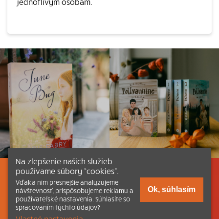
jednotlivým osobám.
Na zlepšenie našich služieb
používame súbory “cookies”.
Listovať
Obsah
Dokumenty a články
Vďaka nim presnejšie analyzujeme
Ok, súhlasím
návštevnosť, prispôsobujeme reklamu a
používateľské nastavenia. Súhlasíte so
Kontakt
Tlačená verzia Katechizmu
spracovaním týchto údajov?
Vlastné nastavenia.
© 2026 katechizmus.sk |
Všetky práva vyhradené
| Táto stránka