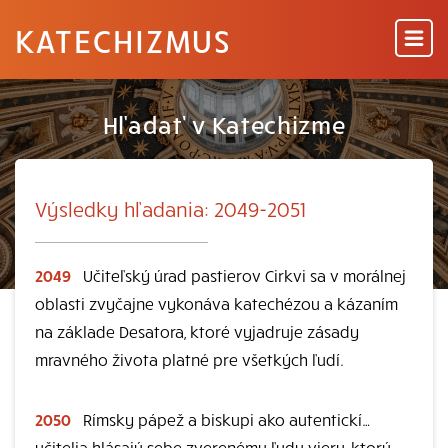
KATECHIZMUS
Hľadať v Katechizme
Výsledky hľadania: 2049-2051
2049
Učiteľský úrad pastierov Cirkvi sa v morálnej
oblasti zvyčajne vykonáva katechézou a kázaním
na základe Desatora, ktoré vyjadruje zásady
mravného života platné pre všetkých ľudí.
2050
Rímsky pápež a biskupi ako autentickí…
učitelia hlásajú sebe zverenému ľudu vieru, ktorú