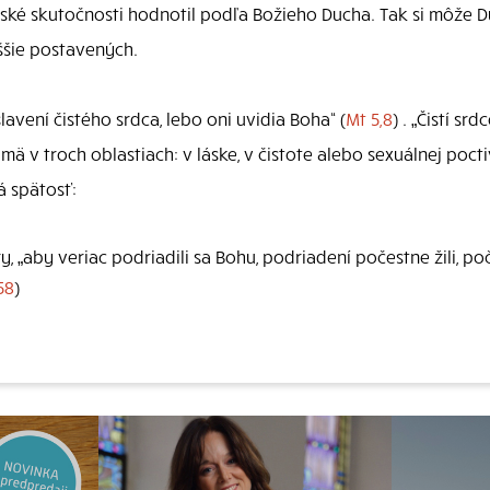
dské skutočnosti hodnotil podľa Božieho Ducha. Tak si môže 
ššie postavených.
avení čistého srdca, lebo oni uvidia Boha“ (
Mt 5,8
) . „Čistí s
 v troch oblastiach: v láske, v čistote alebo sexuálnej poctiv
á spätosť:
, „aby veriac podriadili sa Bohu, podriadení počestne žili, poče
58
)