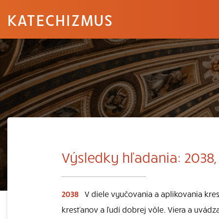
KATECHIZMUS
Výsledky hľadania: 2038, 
2038
V diele vyučovania a aplikovania kr
kresťanov a ľudí dobrej vôle. Viera a uvádza