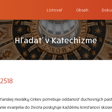
Listovať
Obsah
Doku
Hľadať v Katechizme
2518
esťanskej morálky Cirkev potrebuje oddanosť duchovných pas
nie evanjelia do života poskytuje každému kresťanovi skúsenos