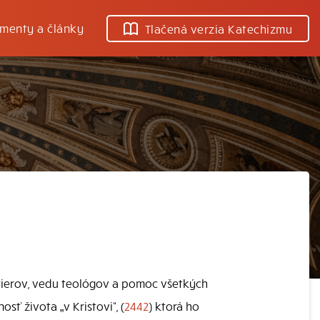
menty a články
Tlačená verzia Katechizmu
tierov, vedu teológov a pomoc všetkých
ť života „v Kristovi“, (
2442
) ktorá ho