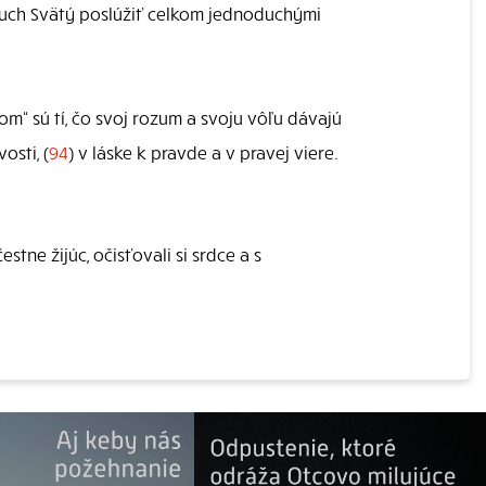
Duch Svätý poslúžiť celkom jednoduchými
rdcom“ sú tí, čo svoj rozum a svoju vôľu dávajú
osti, (
94
) v láske k pravde a v pravej viere.
stne žijúc, očisťovali si srdce a s