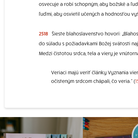
osvecuje a robí schopným, aby božské a ľu
ľuďmi, aby osvietil učených a hodnosťou vy
2518
Šieste blahoslavenstvo hovorí: „Blahosl
do súladu s požiadavkami Božej svätosti najmä
Medzi čistotou srdca, tela a viery je vnútorn
Veriaci majú veriť články Vyznania viery
očisteným srdcom chápali, čo veria.“ (
1