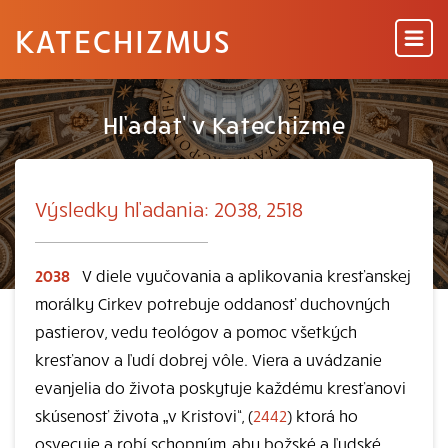
KATECHIZMUS
Hľadať v Katechizme
Výsledky hľadania: 2038, 2518
2038
V diele vyučovania a aplikovania kresťanskej
morálky Cirkev potrebuje oddanosť duchovných
pastierov, vedu teológov a pomoc všetkých
kresťanov a ľudí dobrej vôle. Viera a uvádzanie
evanjelia do života poskytuje každému kresťanovi
skúsenosť života „v Kristovi“, (
2442
) ktorá ho
osvecuje a robí schopným, aby božské a ľudské