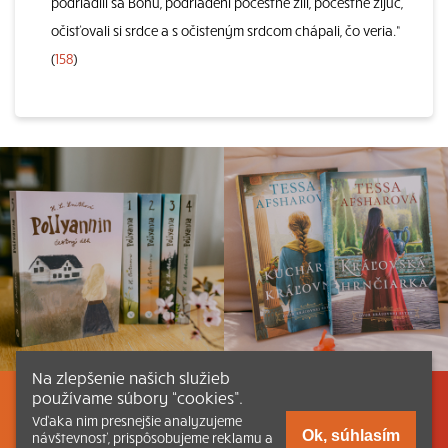
podriadili sa Bohu, podriadení počestne žili, počestne žijúc,
očisťovali si srdce a s očisteným srdcom chápali, čo veria.“
(
158
)
Na zlepšenie našich služieb
používame súbory “cookies”.
Listovať
Obsah
Dokumenty a články
Vďaka nim presnejšie analyzujeme
Ok, súhlasím
návštevnosť, prispôsobujeme reklamu a