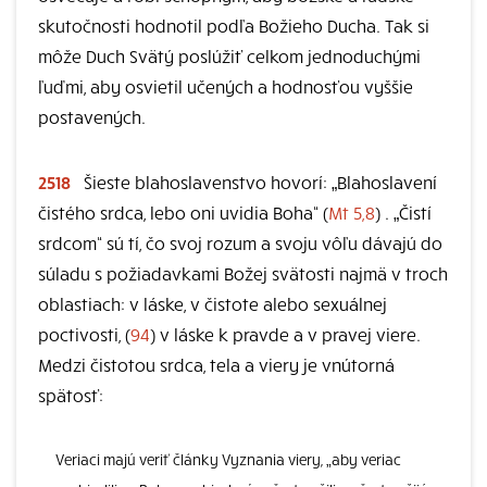
skutočnosti hodnotil podľa Božieho Ducha. Tak si
môže Duch Svätý poslúžiť celkom jednoduchými
ľuďmi, aby osvietil učených a hodnosťou vyššie
postavených.
2518
Šieste blahoslavenstvo hovorí: „Blahoslavení
čistého srdca, lebo oni uvidia Boha“ (
Mt 5,8
) . „Čistí
srdcom“ sú tí, čo svoj rozum a svoju vôľu dávajú do
súladu s požiadavkami Božej svätosti najmä v troch
oblastiach: v láske, v čistote alebo sexuálnej
poctivosti, (
94
) v láske k pravde a v pravej viere.
Medzi čistotou srdca, tela a viery je vnútorná
spätosť:
Veriaci majú veriť články Vyznania viery, „aby veriac