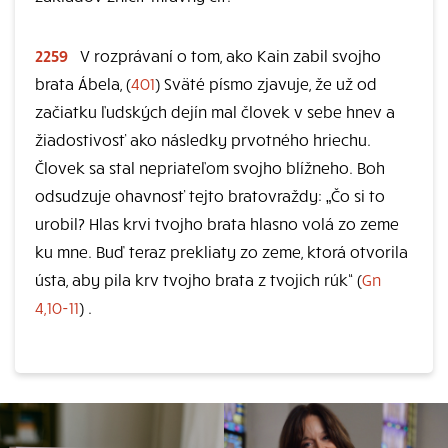
2259
V rozprávaní o tom, ako Kain zabil svojho
brata Ábela, (
401
) Sväté písmo zjavuje, že už od
začiatku ľudských dejín mal človek v sebe hnev a
žiadostivosť ako následky prvotného hriechu.
Človek sa stal nepriateľom svojho blížneho. Boh
odsudzuje ohavnosť tejto bratovraždy: „Čo si to
urobil? Hlas krvi tvojho brata hlasno volá zo zeme
ku mne. Buď teraz prekliaty zo zeme, ktorá otvorila
ústa, aby pila krv tvojho brata z tvojich rúk“ (
Gn
4,10-11
) .