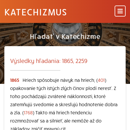
KATECHIZMUS
Hľadať v Katechizme
Výsledky hľadania: 1865, 2259
1865
Hriech spôsobuje návyk na hriech; (
401
)
opakovanie tých istých zlých činov plodí neresť. Z
toho pochádzajú zvrátené náklonnosti, ktoré
zatemňujú svedomie a skresľujú hodnotenie dobra
a zla. (
1768
) Takto má hriech tendenciu
rozmnožovať sa a silnieť, ale nemôže až do
základov zničiť mravný cit.