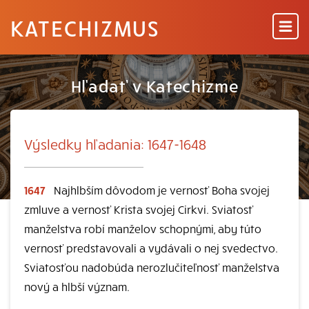
KATECHIZMUS
Hľadať v Katechizme
Výsledky hľadania: 1647-1648
1647
Najhlbším dôvodom je vernosť Boha svojej
zmluve a vernosť Krista svojej Cirkvi. Sviatosť
manželstva robí manželov schopnými, aby túto
vernosť predstavovali a vydávali o nej svedectvo.
Sviatosťou nadobúda nerozlučiteľnosť manželstva
nový a hlbší význam.