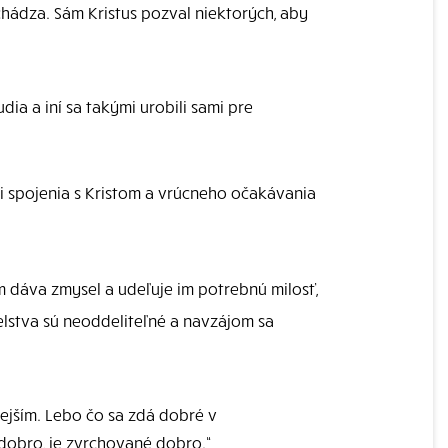
prichádza. Sám Kristus pozval niektorých, aby
dia a iní sa takými urobili sami pre
ti spojenia s Kristom a vrúcneho očakávania
 dáva zmysel a udeľuje im potrebnú milosť,
elstva sú neoddeliteľné a navzájom sa
ejším. Lebo čo sa zdá dobré v
a dobro, je zvrchované dobro.“