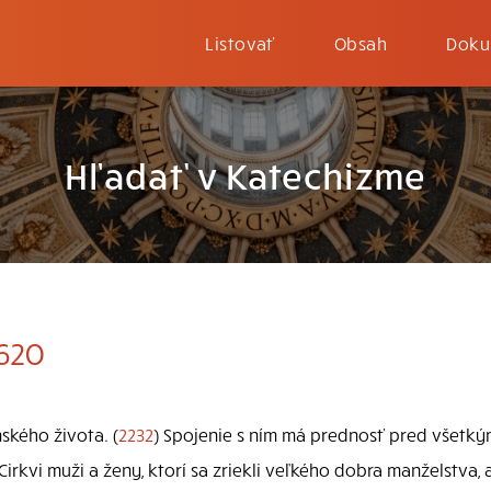
Listovať
Obsah
Doku
Hľadať v Katechizme
1620
ského života. (
2232
) Spojenie s ním má prednosť pred všetkým
irkvi muži a ženy, ktorí sa zriekli veľkého dobra manželstva,