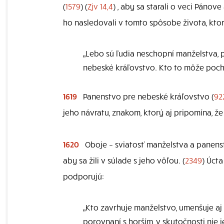
(
1579
) (
Zjv 14,4
) , aby sa starali o veci Pánov
ho nasledovali v tomto spôsobe života, kto
„Lebo sú ľudia neschopní manželstva, pr
nebeské kráľovstvo. Kto to môže pocho
1619
Panenstvo pre nebeské kráľovstvo (
92
jeho návratu, znakom, ktorý aj pripomína, ž
1620
Oboje – sviatosť manželstva a panens
aby sa žili v súlade s jeho vôľou. (
2349
) Úct
podporujú:
„Kto zavrhuje manželstvo, umenšuje aj
porovnaní s horším, v skutočnosti nie 