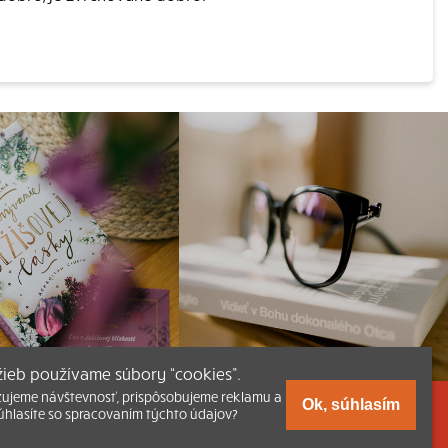
užieb používame súbory “cookies”.
zujeme návštevnosť, prispôsobujeme reklamu a
Ok, súhlasím
úhlasíte so spracovaním týchto údajov?
a Katechizmu