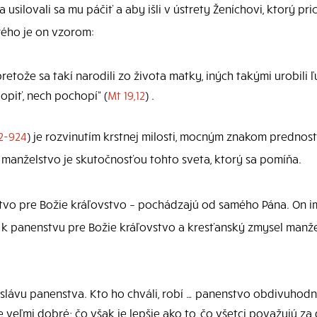
e a usilovali sa mu páčiť a aby išli v ústrety Ženíchovi, ktorý 
rého je on vzorom:
etože sa takí narodili zo života matky, iných takými urobili ľu
piť, nech pochopí“ (
Mt 19,12
) .
2-924
) je rozvinutím krstnej milosti, mocným znakom prednos
e manželstvo je skutočnosťou tohto sveta, ktorý sa pomíňa.
tvo pre Božie kráľovstvo – pochádzajú od samého Pána. On im
a k panenstvu pre Božie kráľovstvo a kresťanský zmysel manž
 slávu panenstva. Kto ho chváli, robí … panenstvo obdivuhodn
je veľmi dobré; čo však je lepšie ako to, čo všetci považujú z