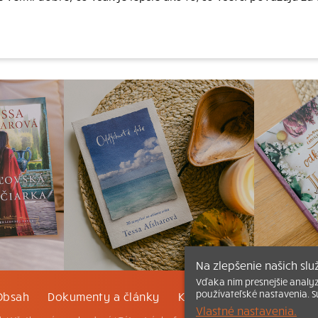
Na zlepšenie našich sl
Vďaka nim presnejšie analy
používateľské nastavenia. S
Obsah
Dokumenty a články
Kontakt
Tlačená verzi
Vlastné nastavenia.