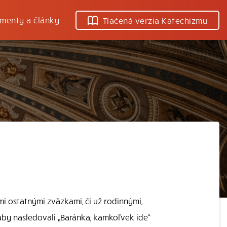
menty a články
Tlačená verzia Katechizmu
i ostatnými zväzkami, či už rodinnými,
 aby nasledovali „Baránka, kamkoľvek ide“