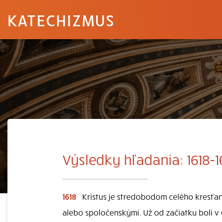
KATECHIZMUS
Výsledky hľadania: 1618-
1618
Kristus je stredobodom celého kresťan
alebo spoločenskými. Už od začiatku boli v C