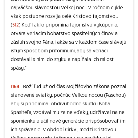
najväčšou slávnosťou Veľkej noci. V ročnom cykle
však postupne rozvíja celé Kristovo tajomstvo…
(
512
) Keď takto pripomína tajomstvá vykúpenia,
otvára veriacim bohatstvo spasiteľných činov a
zásluh svojho Pána, takže sa v každom čase stávajú
istým spôsobom prítomnými, aby sa veriaci
dostávali s nimi do styku a napĺňala ich milosť
spásy.“
1164
Boží ľud už od čias Mojžišovho zákona poznal
stanovené sviatky, počnúc Veľkou nocou (Paschou),
aby si pripomínal obdivuhodné skutky Boha
Spasiteľa, vzdával mu za ne vďaky, udržiaval na ne
spomienku a učil nové generácie prispôsobovať im
ich správanie. V období Cirkvi, medzi Kristovou
Veľkou nocou uskutočnenou raz navždy a jej