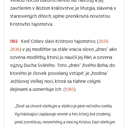
zavŕšením v Božom kráľovstve, je liturgia, slávená v
stanovených dňoch, úplne preniknutá novosťou
Kristovho tajomstva.
1165
Keď Cirkev slávi Kristovo tajomstvo, (
2659,
2836
) v jej modlitbe sa stále vracia slovo „dnes“ ako
ozvena modlitby, ktorú ju naučil jej Pán, a ozvena
výzvy Ducha Svätého. Toto „dnes“ živého Boha, do
ktorého je človek povolaný vstúpiť, je „hodina“
Ježišovej Veľkej noci, ktorá sa tiahne celými
dejinami a usmerňuje ich: (
1085
)
„Život sa otvoril všetkým a všetko je plné večného svetla,
Vychádzajúci zaplavuje vesmír a ten, ktorý bol zrodený
pred zorničkou, nesmrteľný a mocný Kristus žiari všetkým