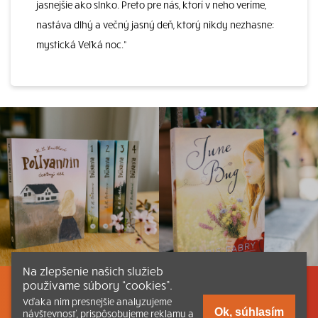
jasnejšie ako slnko. Preto pre nás, ktorí v neho veríme,
nastáva dlhý a večný jasný deň, ktorý nikdy nezhasne:
mystická Veľká noc.“
Na zlepšenie našich služieb
používame súbory “cookies”.
Listovať
Obsah
Dokumenty a články
Vďaka nim presnejšie analyzujeme
Ok, súhlasím
návštevnosť, prispôsobujeme reklamu a