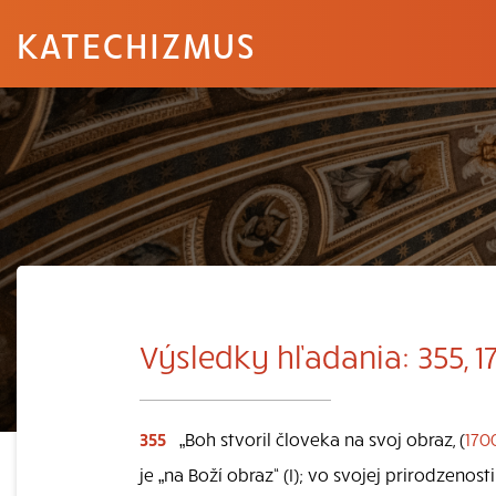
KATECHIZMUS
Výsledky hľadania: 355, 1
355
„Boh stvoril človeka na svoj obraz, (
170
je „na Boží obraz“ (I); vo svojej prirodzenos