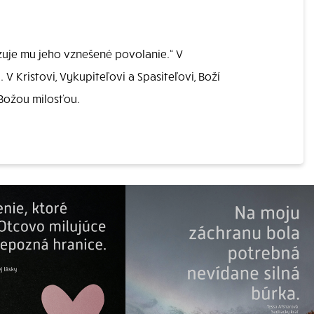
zuje mu jeho vznešené povolanie.“ V
 V Kristovi, Vykupiteľovi a Spasiteľovi, Boží
Božou milosťou.