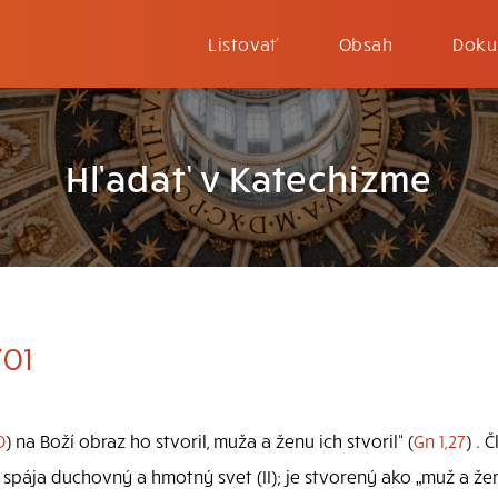
Listovať
Obsah
Doku
Hľadať v Katechizme
701
0
) na Boží obraz ho stvoril, muža a ženu ich stvoril“ (
Gn 1,27
) . 
ti spája duchovný a hmotný svet (II); je stvorený ako „muž a žen