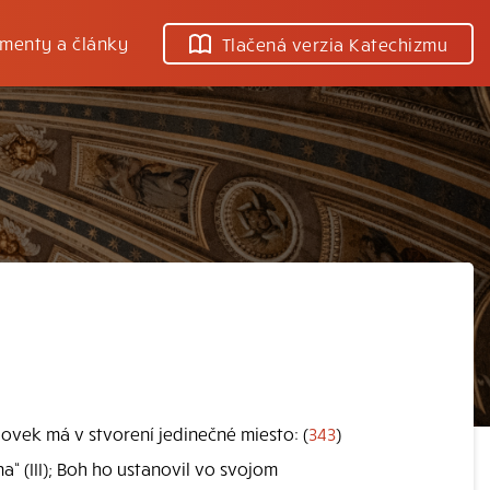
menty a články
Tlačená verzia Katechizmu
Človek má v stvorení jedinečné miesto: (
343
)
a“ (III); Boh ho ustanovil vo svojom