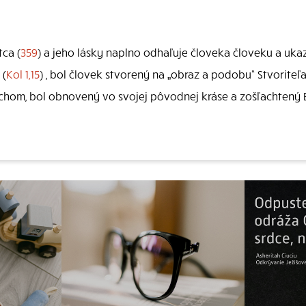
ca (
359
) a jeho lásky naplno odhaľuje človeka človeku a uka
 (
Kol 1,15
) , bol človek stvorený na „obraz a podobu“ Stvoriteľa.
chom, bol obnovený vo svojej pôvodnej kráse a zošľachtený 